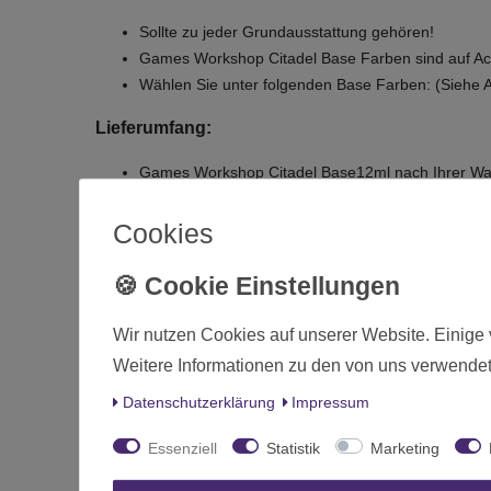
Sollte zu jeder Grundausstattung gehören!
Games Workshop Citadel Base Farben sind auf Acr
Wählen Sie unter folgenden Base Farben: (Siehe 
Lieferumfang:
Games Workshop Citadel Base12ml nach Ihrer Wa
(Wählen Sie Ihre Wunschfarben in dem dafür vor
Cookies
Zustand
Art.-ID
Wir nutzen Cookies auf unserer Website. Einige 
Altersfreigabe
Weitere Informationen zu den von uns verwendet
Hersteller
Daten­schutz­erklärung
Impressum
Herstellungsland
Essenziell
Statistik
Marketing
Inhalt