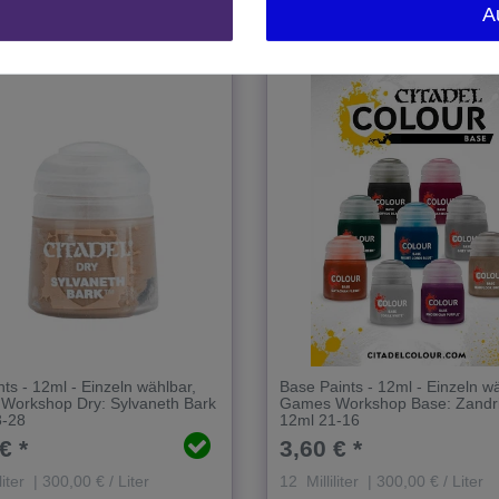
A
nts - 12ml - Einzeln wählbar
,
Base Paints - 12ml - Einzeln w
Workshop Dry: Sylvaneth Bark
Games Workshop Base: Zandri
3-28
12ml 21-16
€ *
3,60 € *
liter
| 300,00 € / Liter
12
Milliliter
| 300,00 € / Liter