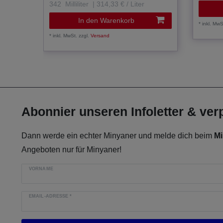
342
Milliliter
| 314,33 € / Liter
In den Warenkorb
*
inkl. MwS
*
inkl. MwSt.
zzgl.
Versand
Abonnier unseren Infoletter & ve
Dann werde ein echter Minyaner und melde dich beim
Mi
Angeboten nur für Minyaner!
VORNAME
EMAIL-ADRESSE
*