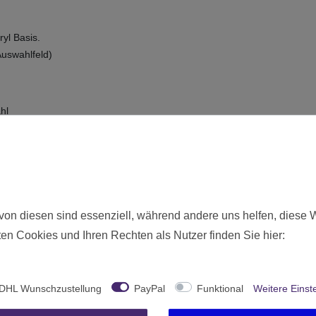
yl Basis.
Auswahlfeld)
hl
gesehenen Feld)
Neu
7550
von diesen sind essenziell, während andere uns helfen, diese 
Ohne Altersbeschränkung
en Cookies und Ihren Rechten als Nutzer finden Sie hier:
Games Workshop
United Kingdom
DHL Wunschzustellung
PayPal
Funktional
Weitere Einst
12 Milliliter