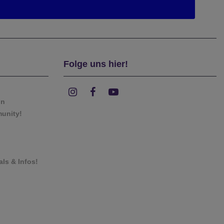
Folge uns hier!
on
munity!
als & Infos!