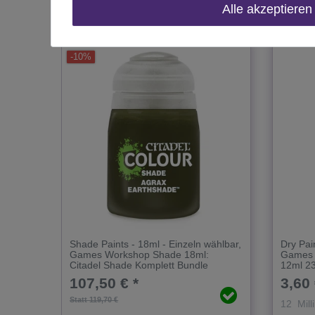
Alle akzeptieren
Das passt zu diesem Produkt:
-10%
Shade Paints - 18ml - Einzeln wählbar
,
Dry Pai
Games Workshop Shade 18ml:
Games 
Citadel Shade Komplett Bundle
12ml 2
107,50 € *
3,60 
Statt 119,70 €
12
Milli