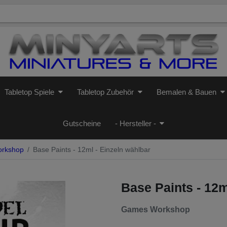
Tabletop Spiele
Tabletop Zubehör
Bemalen & Bauen
Gutscheine
- Hersteller -
orkshop
Base Paints - 12ml - Einzeln wählbar
Base Paints - 12m
Games Workshop