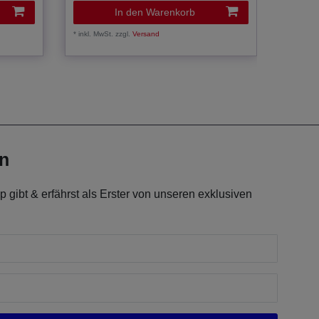
In den Warenkorb
*
inkl. MwSt.
zzgl.
Versand
*
inkl. Mw
en
 gibt & erfährst als Erster von unseren exklusiven