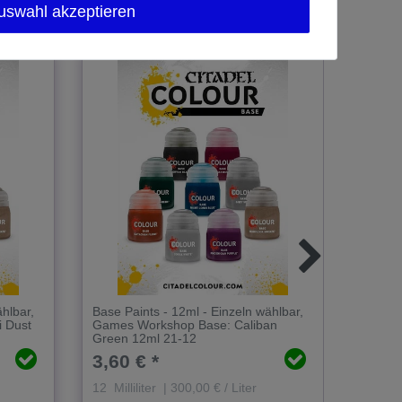
uswahl akzeptieren
ählbar
,
Base Paints - 12ml - Einzeln wählbar
,
Base P
 Dust
Games Workshop Base: Caliban
Games 
Green 12ml 21-12
Red 12
3,60 € *
3,60
12
Milliliter
| 300,00 € / Liter
12
Mill