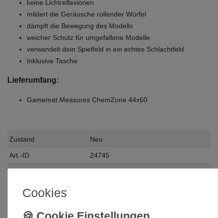
keine Lichtreflexionen
mildert die Geräusche rollender Würfel
dämpft die Bewegung des Modells
weicher Schutz für umgefallene Modelle
verwandelt dein Spielfeld in ein echtes Schlachtfeld
Inklusive Tasche
Lieferumfang:
Gamemat Measures ChemZone 44x60
Zustand
Neu
Art.-ID
24745
Altersfreigabe
Ohne Altersbeschränkung
Hersteller
Gamemat
Cookies
Herstellungsland
Tschechien