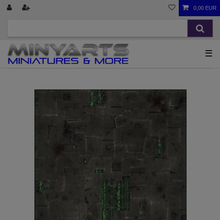
0,00 EUR
☰