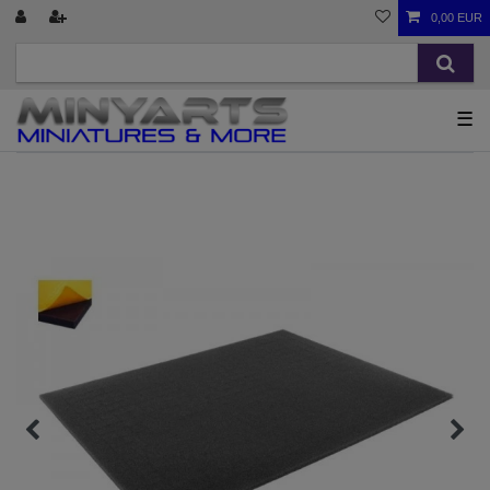
0,00 EUR
☰