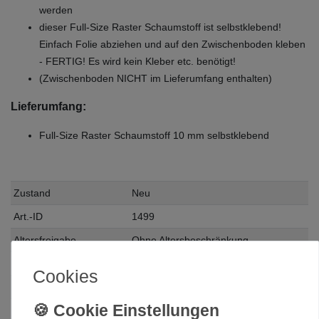
werden
dieser Full-Size Raster Schaumstoff ist selbstklebend!
Einfach Folie abziehen und auf den Zwischenboden kleben
- FERTIG! Es wird kein Kleber etc. benötigt!
(Zwischenboden NICHT im Lieferumfang enthalten)
Lieferumfang:
Full-Size Raster Schaumstoff 10 mm selbstklebend
Zustand
Neu
Art.-ID
1499
Altersfreigabe
Ohne Altersbeschränkung
Hersteller
Feldherr
Cookies
Herstellungsland
Deutschland
Inhalt
1 Stück