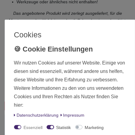
Werkzeuge oder ähnliches nicht enthalten!
Das angebotene Produkt wird zerlegt ausgeliefert, für die
Montage werden Holzleim und evtl. Schraubzwingen benötigt.
Cookies
Zustand
Neu
Art.-ID
4932
Altersfreigabe
Ohne Altersbeschränkung
Wir nutzen Cookies auf unserer Website. Einige von
Hersteller
Hobbyzone
diesen sind essenziell, während andere uns helfen,
diese Website und Ihre Erfahrung zu verbessern.
Herstellungsland
Deutschland
Weitere Informationen zu den von uns verwendeten
Inhalt
1 Stück
Cookies und Ihren Rechten als Nutzer finden Sie
hier:
Das passt zu diesem Produkt:
Daten­schutz­erklärung
Impressum
Essenziell
Statistik
Marketing