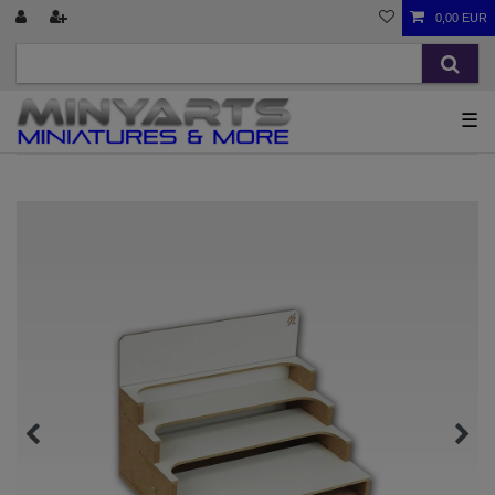
0,00 EUR
☰