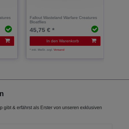
atures
Fallout Wasteland Warfare Creatures
Fallou
Bloatflies
Fog Cr
45,75 € *
26,2
In den Warenkorb
*
inkl. MwSt.
zzgl.
Versand
*
inkl. Mw
en
 gibt & erfährst als Erster von unseren exklusiven