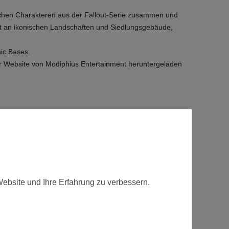
nischen Charakteren aus der Fallout-Serie zusammen und
lt an ikonischen Landschaften und Siedlungsgebäude,
ic Bases.
der Website von Modiphius Entertainment heruntergeladen
fert.
Website und Ihre Erfahrung zu verbessern.