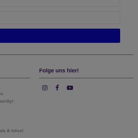
Folge uns hier!
on
munity!
als & Infos!