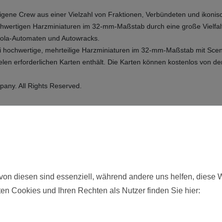
e eigene Crew aus einer Vielzahl von Fraktionen, Verbündeten und iko
hochwertigen Harzminiaturen im 32-mm-Maßstab durch eine große Vielfa
-Cola-Automaten und Autowracks.
ei hochwertige, mehrteilige Harzminiaturen im 32-mm-Maßstab mit Scen
ielen erforderlichen Karten enthält. Die Karten können kostenlos von 
any. All Rights Reserved.
 beinhaltet:
hier angebotenen Modelle werden zerlegt und unbemalt ausgelie
von diesen sind essenziell, während andere uns helfen, diese 
en Cookies und Ihren Rechten als Nutzer finden Sie hier:
Neu
19324