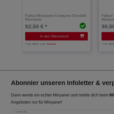
Fallout Miniatures Creatures Ghoulish
Fallout
Remnants
Mirelur
52,50 € *
30,50
In den Warenkorb
*
inkl. MwSt.
zzgl.
Versand
*
inkl. MwS
Abonnier unseren Infoletter & ve
Dann werde ein echter Minyaner und melde dich beim
Mi
Angeboten nur für Minyaner!
VORNAME