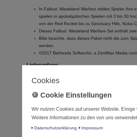
In Fallout: Wasteland Warfare stellen Spieler ihr
spielen in apokalyptischen Spielen mit 3 bis 30 
von der Red Rocket bis zu Sanctuary Hills, Nuka
Dieses Fallout: Wasteland Warfare-Set enthält zw
Bitte beachte, dass dieses Paket nicht die zum Sp
werden.
©2017 Bethesda Softworks, a ZeniMax Media comp
Lieferumfang:
Fallout Wasteland Warfare Creatures Radscorpions
Cookies
2x Radscorpions
2x Scenic Bases
Die 
Wir nutzen Cookies auf unserer Website. Einige 
Weitere Informationen zu den von uns verwendet
Zustand
Daten­schutz­erklärung
Impressum
Art.-ID