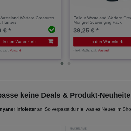
 Wasteland Warfare Creatures
Fallout Wasteland Warfare Cre
k Hunters
Mongrel Scavenging Pack
 € *
39,25 € *
In den Warenkorb
In den Warenkorb
t.
zzgl.
Versand
*
inkl. MwSt.
zzgl.
Versand
rpasse keine Deals & Produkt-Neuheit
nyaner Infoletter
an! So verpasst du nie, was es Neues im Shop
NACHNAME