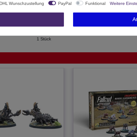
DHL Wunschzustellung
PayPal
Funktional
Weitere Einst
Ab 14 freigegeben
Modiphius Entertainment
A
United Kingdom
1 Stück