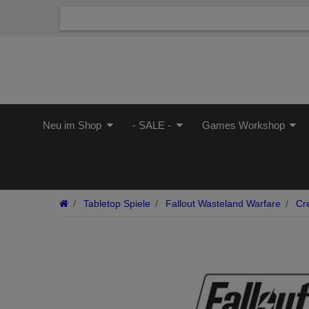
Neu im Shop
- SALE -
Games Workshop
Tabletop Spiele
Fallout Wasteland Warfare
Cre