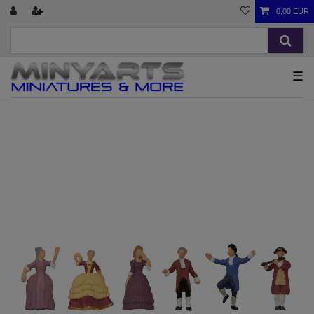
0,00 EUR
☰