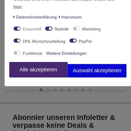
hier:
Daten­schutz­erklärung
Impressum
Essenziell
Statistik
Marketing
DHL Wunschzustellung
PayPal
Artitec Kartenspielende Soldaten Deutsches Heer WWI H0
Funktional
Weitere Einstellungen
13,70 € *
Alle akzeptieren
Auswahl akzeptieren
In den Warenkorb
*
inkl. MwSt.
zzgl.
Versand
Abonnier unseren Infoletter &
verpasse keine Deals &