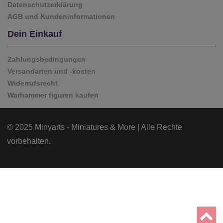
Datenschutzerklärung
AGB und Kundeninformationen
Dein Einkauf
Zahlungsbedingungen
Versandarten und -kosten
Widerrufsrecht
Warhammer figuren kaufen
© 2025 Minyarts - Miniatures & More | Alle Rechte
vorbehalten.