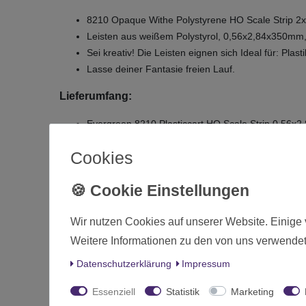
8210 Opaque Withe Polystyrene HO Scale Strip 2
Leisten aus weißem Polystyrol, 0,56x2,84x350mm, (
Sei kreativ! Die Leisten eignen sich Ideal für: Pl
Lasse deiner Fantasie freien Lauf.
Lieferumfang:
Evergreen 8210 Plasticcart HO Scale Strip 0,56x
Cookies
Zustand
Art.-ID
Altersfreigabe
Wir nutzen Cookies auf unserer Website. Einige 
Hersteller
Weitere Informationen zu den von uns verwendet
Herstellungsland
Daten­schutz­erklärung
Impressum
Inhalt
Essenziell
Statistik
Marketing