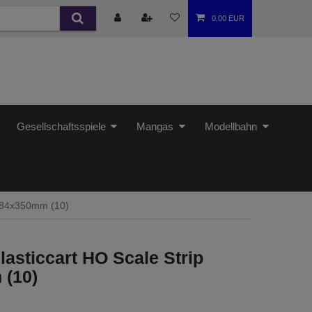
0,00 EUR
Gesellschaftsspiele
Mangas
Modellbahn
2,84x350mm (10)
asticcart HO Scale Strip
 (10)