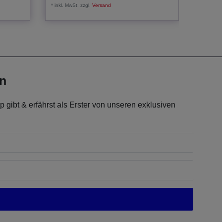
*
inkl. MwSt.
zzgl.
Versand
*
inkl. Mw
en
 gibt & erfährst als Erster von unseren exklusiven