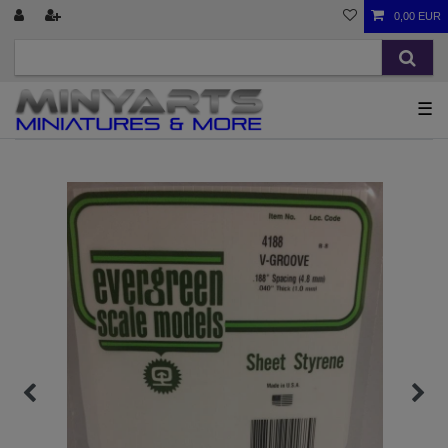
0,00 EUR
☰