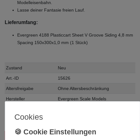
Modelleisenbahn.
Lasse deiner Fantasie freien Lauf.
Lieferumfang:
Evergreen 4188 Plasticcart Sheet V Groove Siding 4,8 mm
Spacing 150x300x1,0 mm (1 Stück)
Zustand
Neu
Art.-ID
15626
Altersfreigabe
Ohne Altersbeschränkung
Hersteller
Evergreen Scale Models
Herstellungsland
USA
Cookies
Inhalt
1 Stück
Das passt zu diesem Produkt: