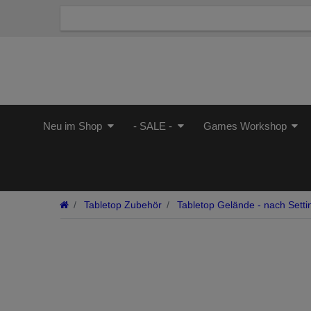
Neu im Shop
- SALE -
Games Workshop
Tabletop Zubehör
Tabletop Gelände - nach Setti