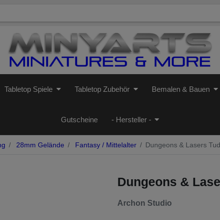
Tabletop Spiele
Tabletop Zubehör
Bemalen & Bauen
Gutscheine
- Hersteller -
ng
28mm Gelände
Fantasy / Mittelalter
Dungeons & Lasers Tud
Dungeons & Lase
Archon Studio