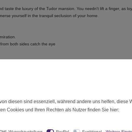
taste the luxury of the Tudor mansion. You needn't lift a finger, as lo
mmerse yourself in the tranquil seclusion of your home.
miration.
s from both sides catch the eye
ays, 3x long double-sided walls, 6x regular double-sided walls, 3x trims, 
hier angebotenen Modelle werden zerlegt und unbemalt ausgelie
von diesen sind essenziell, während andere uns helfen, diese 
Neu
en Cookies und Ihren Rechten als Nutzer finden Sie hier:
19107
Ohne Altersbeschränkung
DHL Wunschzustellung
PayPal
Funktional
Weitere Einst