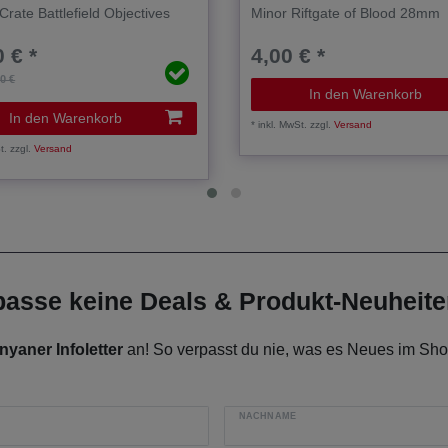
Crate Battlefield Objectives
Minor Riftgate of Blood 28mm
 € *
4,00 € *
00 €
In den Warenkorb
In den Warenkorb
*
inkl. MwSt.
zzgl.
Versand
t.
zzgl.
Versand
rpasse keine Deals & Produkt-Neuheit
nyaner Infoletter
an! So verpasst du nie, was es Neues im Shop
NACHNAME