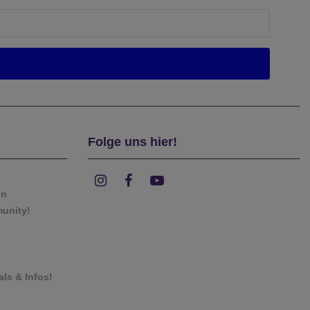
Folge uns hier!
on
munity!
als & Infos!