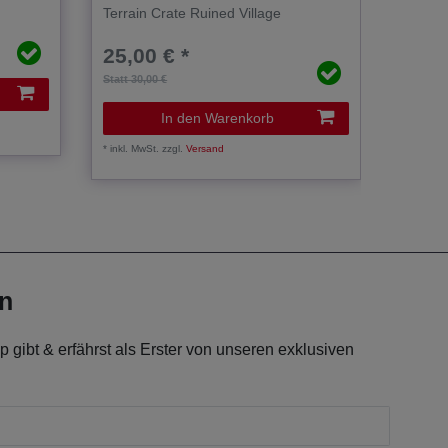
Terrain Crate Ruined Village
Terrain
25,00 € *
25,0
Statt 30,00 €
Statt 30,
In den Warenkorb
*
inkl. MwSt.
zzgl.
Versand
*
inkl. Mw
en
 gibt & erfährst als Erster von unseren exklusiven