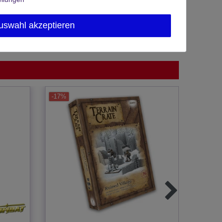
uswahl akzeptieren
-17%
-17%