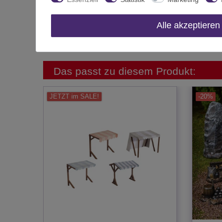
Hersteller
Herstellungsland
Alle akzeptieren
Inhalt
Das passt zu diesem Produkt:
JETZT im SALE!
-20%