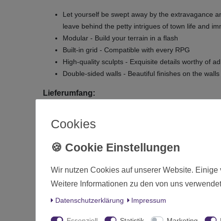
Let yourself be swept away by the extravagance and 
leave behind the petty intrigues of town life and i
Modular - Build your terrain in a flash
Built-in grid - Compatible with every RPG
High-quality sculpts - Exquisite details worthy of ad
Double-sided walls - Beautiful finishes on the wall
Lieferumfang:
Dungeons & Lasers Tudor Mansion contains:
Cookies
3x long floor tiles, 3x regular floor tiles, 3x doorw
Die 
Wir nutzen Cookies auf unserer Website. Einige 
Zustand
Weitere Informationen zu den von uns verwendet
Art.-ID
Daten­schutz­erklärung
Impressum
Altersfreigabe
Essenziell
Statistik
Marketing