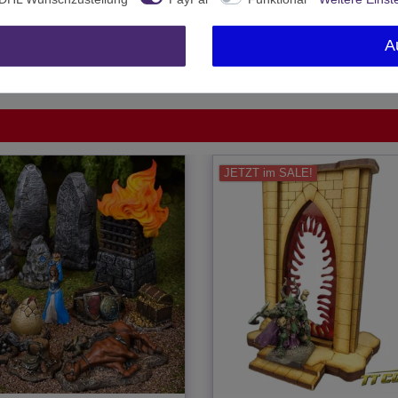
Archon Studio
Polen
A
1 Stück
JETZT im SALE!