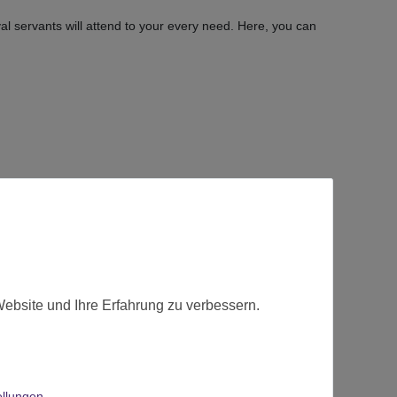
yal servants will attend to your every need. Here, you can
various clips and pins
fert.
Website und Ihre Erfahrung zu verbessern.
ellungen