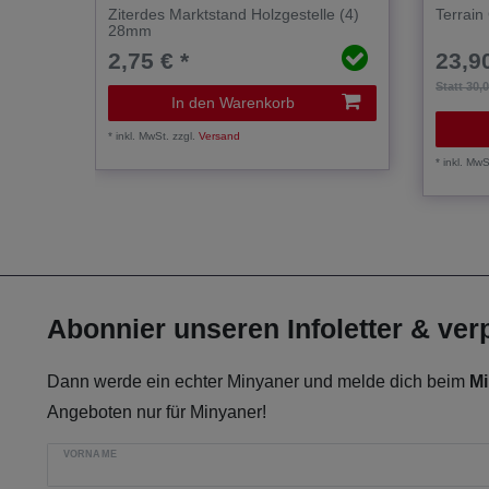
Ziterdes Marktstand Holzgestelle (4)
Terrain 
28mm
2,75 € *
23,90
Statt 30,
In den Warenkorb
*
inkl. MwSt.
zzgl.
Versand
*
inkl. MwS
Abonnier unseren Infoletter & ve
Dann werde ein echter Minyaner und melde dich beim
Mi
Angeboten nur für Minyaner!
VORNAME