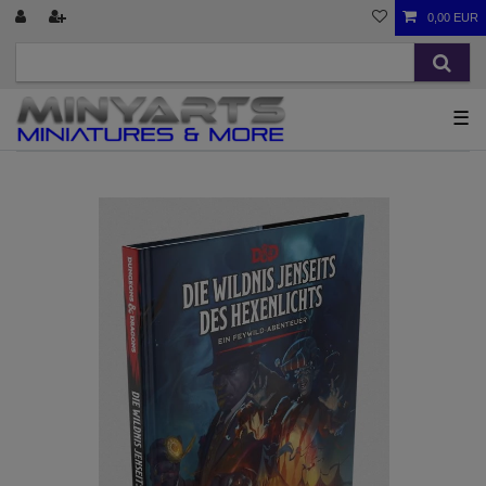
0,00 EUR
☰