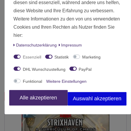
diesen sind essenziell, während andere uns helfen,
Dungeons & Dragons Die Wildnis jenseits des Hexenlichts
5th Edition (Deutsch)
diese Website und Ihre Erfahrung zu verbessern.
Weitere Informationen zu den von uns verwendeten
Cookies und Ihren Rechten als Nutzer finden Sie
Zustand
Neu
hier:
Art.-ID
19133
Daten­schutz­erklärung
Impressum
Altersfreigabe
Ohne Altersbeschränkung
Essenziell
Statistik
Marketing
Hersteller
Wizards of the Coast
DHL Wunschzustellung
PayPal
Herstellungsland
Deutschland
Funktional
Weitere Einstellungen
Inhalt
1 Stück
Das passt zu diesem Produkt:
Alle akzeptieren
Auswahl akzeptieren