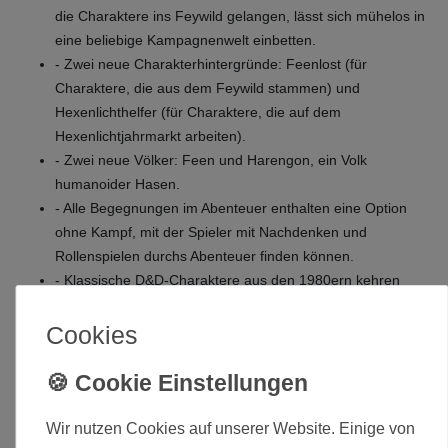
die Charaktere ins Feywild gelangen, lässt sich mühelos in
eine beliebige Kampagnenwelt einbetten.
- Zwei neue Charakterhintergründe: Feenlost (für
Charaktere, die aus dem Feywild stammen) und
Hexenlichthelfer (für Charaktere, die auf dem
Hexenlichtjahrmarkt arbeiten).
- Zwei neue Völker: Feen und Harengon, ein Volk
humanoider Hasen.
- Alle Begegnungen im Abenteuer enthalten eine Option
ohne Kampf, mit der Spieler mit Nachdenken und
Rollenspielen durchs Abenteuer finden können.
- Klassische D&D-Charaktere aus den 1980ern kehren
zurück – darunter Kriegsherzog, Starkherz und Kelek.
Zur Verwendung mit dem Spielerhandbuch, dem
Cookies
Monsterhandbuch und dem Spielleiterhandbuch der fünften
Edition von D&D.
Lieferumfang:
Wir nutzen Cookies auf unserer Website. Einige von