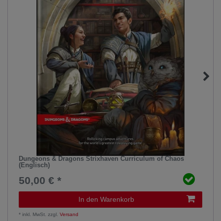
Dungeons & Dragons Strixhaven Curriculum of Chaos
(Englisch)
50,00 € *
In den Warenkorb
*
inkl. MwSt.
zzgl.
Versand