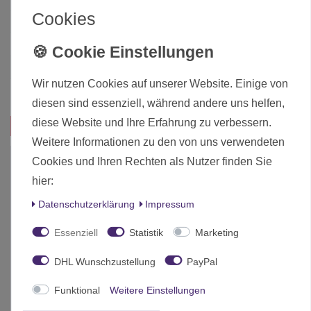
Cookies
Altersfreigabe
Ohne Altersbeschränkung
Hersteller
Olmec Games
Herstellungsland
United Kingdom
Wir nutzen Cookies auf unserer Website. Einige von
Inhalt
1 Stück
diesen sind essenziell, während andere uns helfen,
diese Website und Ihre Erfahrung zu verbessern.
Das passt zu diesem Produkt:
Weitere Informationen zu den von uns verwendeten
Cookies und Ihren Rechten als Nutzer finden Sie
hier:
Daten­schutz­erklärung
Impressum
Essenziell
Statistik
Marketing
DHL Wunschzustellung
PayPal
Funktional
Weitere Einstellungen