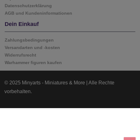
Datenschutzerklärung
AGB und Kundeninformationen
Dein Einkauf
Zahlungsbedingungen
Versandarten und -kosten
Widerrufsrecht
Warhammer figuren kaufen
© 2025 Minyarts - Miniatures & More | Alle Rechte
vorbehalten.