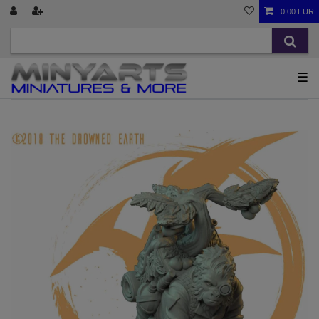
0,00 EUR
☰