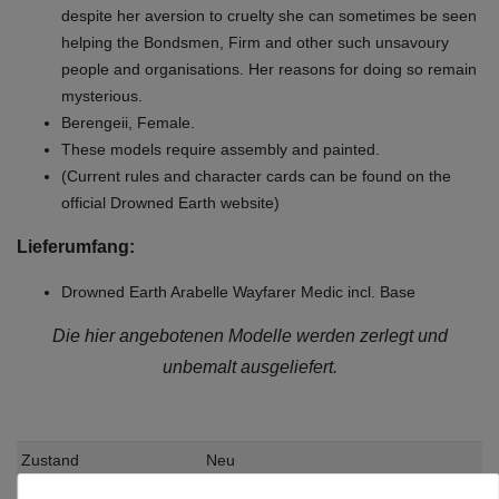
despite her aversion to cruelty she can sometimes be seen
helping the Bondsmen, Firm and other such unsavoury
people and organisations. Her reasons for doing so remain
mysterious.
Berengeii, Female.
These models require assembly and painted.
(Current rules and character cards can be found on the
official Drowned Earth website)
Lieferumfang:
Drowned Earth Arabelle Wayfarer Medic incl. Base
Die hier angebotenen Modelle werden zerlegt und
unbemalt ausgeliefert.
Zustand
Neu
Art.-ID
17726