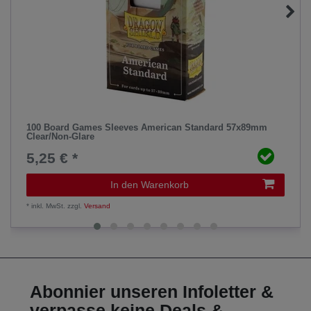
100 Board Games Sleeves American Standard 57x89mm
Clear/Non-Glare
5,25 € *
In den Warenkorb
*
inkl. MwSt.
zzgl.
Versand
Abonnier unseren Infoletter &
verpasse keine Deals &