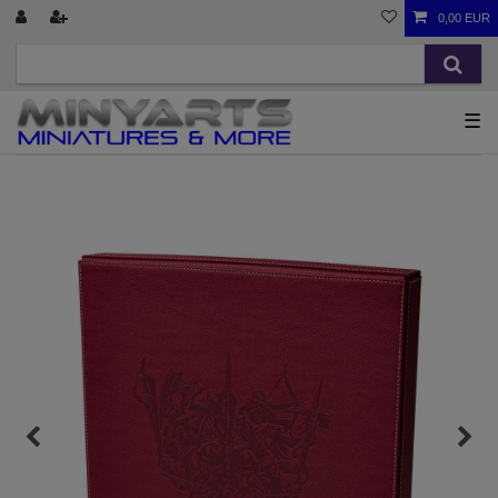
0,00 EUR
☰