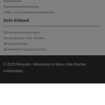
Impressum
Datenschutzerklärung
AGB und Kundeninformationen
Dein Einkauf
Zahlungsbedingungen
Versandarten und -kosten
Widerrufsrecht
Warhammer figuren kaufen
© 2025 Minyarts - Miniatures & More | Alle Rechte
vorbehalten.