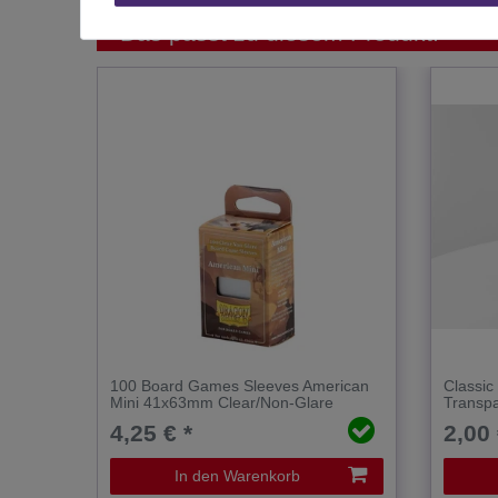
Das passt zu diesem Produkt:
100 Board Games Sleeves American
Classic
Mini 41x63mm Clear/Non-Glare
Transpa
4,25 € *
2,00 
In den Warenkorb