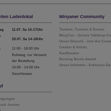
iten Ladenlokal
Minyaner Community
Termine, Turniere & Events
tag
11.07. Sa 10-17Uhr
MinyCon - Unsere Tabletop-C
b
25.07. Sa 14-18Uhr
Unser Discord - Join the Com
Creator & Artists
g
11:00 - 18:00 Uhr
Kaufberater
Ruhetag, nur Versand
Burning Brush-Award
der Bestellung
Unser Infoletter - Exklusive De
10:00 - 14:00 Uhr
Geschlossen
uf
ingungen
und -kosten
t