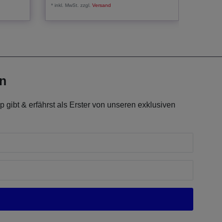
*
inkl. MwSt.
zzgl.
Versand
*
inkl. Mw
en
 gibt & erfährst als Erster von unseren exklusiven