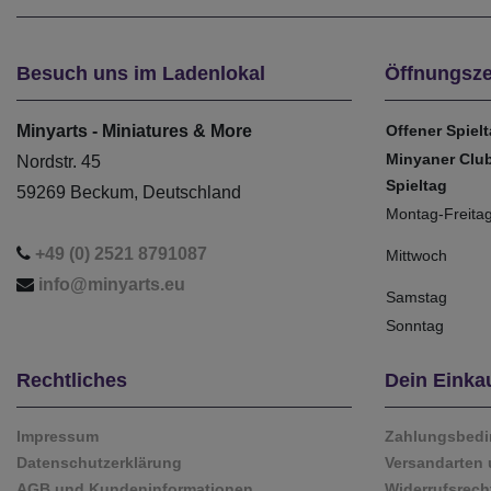
Besuch uns im Ladenlokal
Öffnungsze
Minyarts - Miniatures & More
Offener Spiel
Minyaner Clu
Nordstr. 45
Spieltag
59269 Beckum, Deutschland
Montag-Freita
+49 (0) 2521 8791087
Mittwoch
info@minyarts.eu
Samstag
Sonntag
Rechtliches
Dein Einka
Impressum
Zahlungsbed
Datenschutzerklärung
Versandarten 
AGB und Kundeninformationen
Widerrufsrech