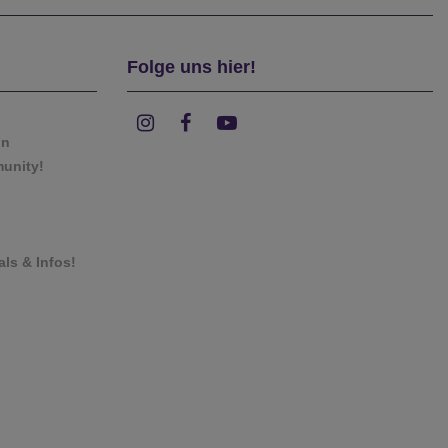
Folge uns hier!
on
munity!
als & Infos!