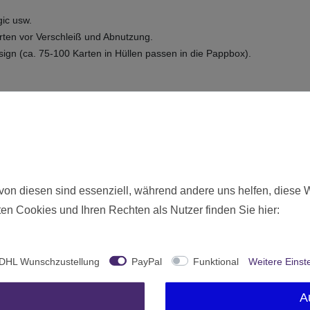
gic usw.
arten vor Verschleiß und Abnutzung.
ign (ca. 75-100 Karten in Hüllen passen in die Pappbox).
(Clear front and matte silver back)
ig und hinten matt silberfarben)
Neu
von diesen sind essenziell, während andere uns helfen, diese 
5670
en Cookies und Ihren Rechten als Nutzer finden Sie hier:
Ohne Altersbeschränkung
Arcane Tinmen
DHL Wunschzustellung
PayPal
Funktional
Weitere Einst
Deutschland
1 Stück
A