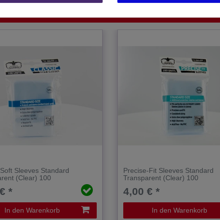
 Soft Sleeves Standard
Precise-Fit Sleeves Standard
rent (Clear) 100
Transparent (Clear) 100
€ *
4,00 € *
In den Warenkorb
In den Warenkorb