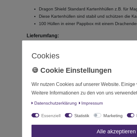
Dragon Shield Standard Kartenhhüllen z.B. für Ma
Diese Kartenhüllen sind stabil und schützen die K
100 Hüllen in einer Pappbox mit einem Drachendes
Lieferumfang:
Dragon Shield Matte Silver 100 protective Sleeves 
Cookies
Matte Silber farbige Kartenhüllen (vorne durchsicht
Zustand
Wir nutzen Cookies auf unserer Website. Einige 
Art.-ID
Weitere Informationen zu den von uns verwendet
Altersfreigabe
Daten­schutz­erklärung
Impressum
Hersteller
Essenziell
Statistik
Marketing
Herstellungsland
Inhalt
Alle akzeptieren