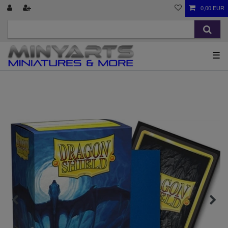
0,00 EUR
☰