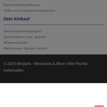
Datenschutzerklärung
AGB und Kundeninformationen
Dein Einkauf
Zahlungsbedingungen
Versandarten und -kosten
Widerrufsrecht
Warhammer figuren kaufen
© 2025 Minyarts - Miniatures & More | Alle Rechte
vorbehalten.