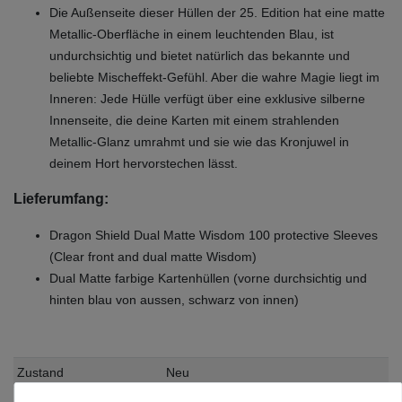
Die Außenseite dieser Hüllen der 25. Edition hat eine matte
Metallic-Oberfläche in einem leuchtenden Blau, ist
undurchsichtig und bietet natürlich das bekannte und
beliebte Mischeffekt-Gefühl. Aber die wahre Magie liegt im
Inneren: Jede Hülle verfügt über eine exklusive silberne
Innenseite, die deine Karten mit einem strahlenden
Metallic-Glanz umrahmt und sie wie das Kronjuwel in
deinem Hort hervorstechen lässt.
Lieferumfang:
Dragon Shield Dual Matte Wisdom 100 protective Sleeves
(Clear front and dual matte Wisdom)
Dual Matte farbige Kartenhüllen (vorne durchsichtig und
hinten blau von aussen, schwarz von innen)
Zustand
Neu
Art.-ID
22011