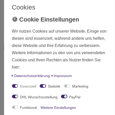
Cookies
Altersfreigabe
Ohne Altersbeschränkung
Hersteller
Arcane Tinmen
Herstellungsland
Deutschland
Wir nutzen Cookies auf unserer Website. Einige von
Inhalt
1 Stück
diesen sind essenziell, während andere uns helfen,
diese Website und Ihre Erfahrung zu verbessern.
Das passt zu diesem Produkt:
Weitere Informationen zu den von uns verwendeten
Cookies und Ihren Rechten als Nutzer finden Sie
hier:
Daten­schutz­erklärung
Impressum
Essenziell
Statistik
Marketing
DHL Wunschzustellung
PayPal
Funktional
Weitere Einstellungen