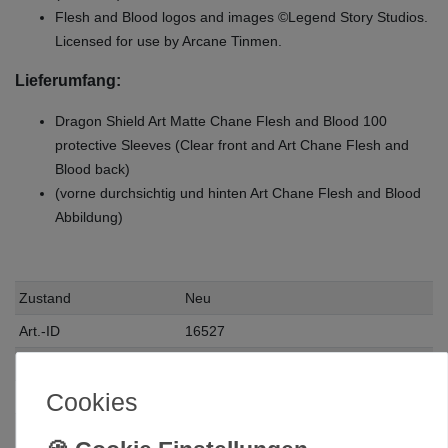
Flesh and Blood logos and images ©Legend Story Studios.
Licensed for use by Arcane Tinmen.
Lieferumfang:
Dragon Shield Art Matte Chane Flesh and Blood 100
protective Sleeves (Clear front and Art Chane Flesh and
Blood back)
(vorne durchsichtig und hinten Art Chane Flesh and Blood
Abbildung)
Zustand
Neu
Art.-ID
16527
Altersfreigabe
Ohne Altersbeschränkung
Cookies
Hersteller
Arcane Tinmen
Herstellungsland
Deutschland