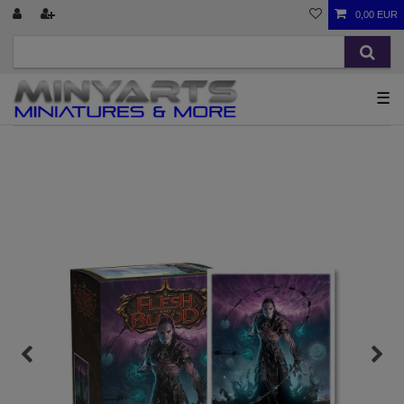
0,00 EUR
☰