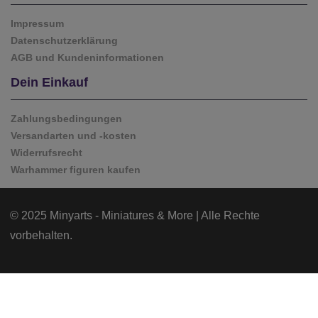
Impressum
Datenschutzerklärung
AGB und Kundeninformationen
Dein Einkauf
Zahlungsbedingungen
Versandarten und -kosten
Widerrufsrecht
Warhammer figuren kaufen
© 2025 Minyarts - Miniatures & More | Alle Rechte
vorbehalten.