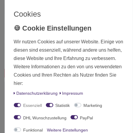
Zustand
Neu
Cookies
Art.-ID
4379
Altersfreigabe
Ohne Altersbeschränkung
Hersteller
Feldherr
Wir nutzen Cookies auf unserer Website. Einige von
Herstellungsland
Deutschland
diesen sind essenziell, während andere uns helfen,
Inhalt
1 Stück
diese Website und Ihre Erfahrung zu verbessern.
Weitere Informationen zu den von uns verwendeten
Das passt zu diesem Produkt:
Cookies und Ihren Rechten als Nutzer finden Sie
hier:
Daten­schutz­erklärung
Impressum
Essenziell
Statistik
Marketing
DHL Wunschzustellung
PayPal
Funktional
Weitere Einstellungen