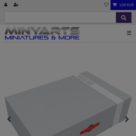
0,00 EUR
☰