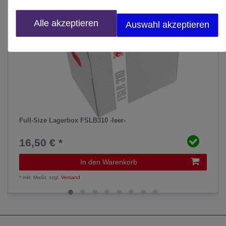
Alle akzeptieren
Auswahl akzeptieren
Full-Size Lagerbox FSLB310 -leer-
16,50 € *
In den Warenkorb
*
inkl. MwSt.
zzgl.
Versand