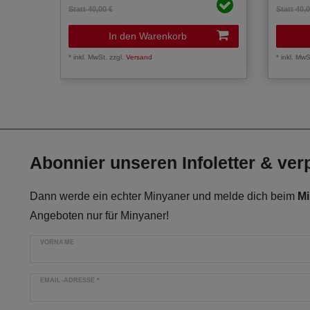
Statt 40,00 €
Statt 40,
In den Warenkorb
*
inkl. MwSt.
zzgl.
Versand
*
inkl. MwS
Abonnier unseren Infoletter & ve
Dann werde ein echter Minyaner und melde dich beim
Mi
Angeboten nur für Minyaner!
VORNAME
EMAIL-ADRESSE
*