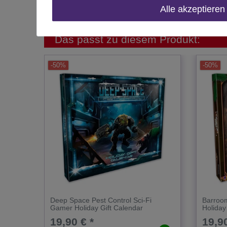
Inhalt
Alle akzeptieren
Das passt zu diesem Produkt:
-50%
-50%
Deep Space Pest Control Sci-Fi
Barroo
Gamer Holiday Gift Calendar
Holiday
19,90 € *
19,90