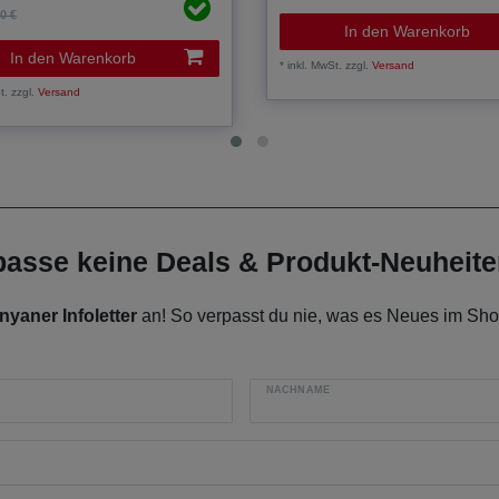
00 €
In den Warenkorb
In den Warenkorb
*
inkl. MwSt.
zzgl.
Versand
t.
zzgl.
Versand
rpasse keine Deals & Produkt-Neuheit
nyaner Infoletter
an! So verpasst du nie, was es Neues im Shop
NACHNAME