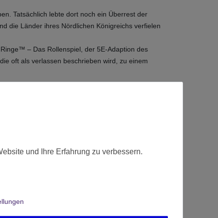
. Tatsächlich lebte dort noch ein Überrest der
 die Länder ihres Nördlichen Königreichs verfielen
r Ringe™ – Das Rollenspiel, der 5E-Adaption des
 die oft als verlassen beschrieben wird, zu einem
Website und Ihre Erfahrung zu verbessern.
ellungen