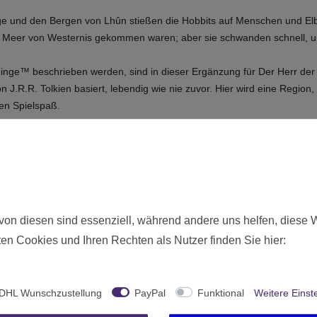
 und den Bergen von Lhûn stießen die Hobbits auf Menschen und Elben
 Meer von Westernis gekommen waren; aber sie schwanden schnell, und
 Ringe™ beschrieben werden, sind in dieser Ergänzung für Der Herr de
 J.R.R. Tolkien basiert, lebendig wie nie zuvor. Hier wird eine Region,
den Spielspaß.
ador Erweiterung (Deutsch)
Neu
von diesen sind essenziell, während andere uns helfen, diese 
24635
en Cookies und Ihren Rechten als Nutzer finden Sie hier:
Ab 12 freigegeben
Truant Spiele
DHL Wunschzustellung
PayPal
Funktional
Weitere Einst
Deutschland