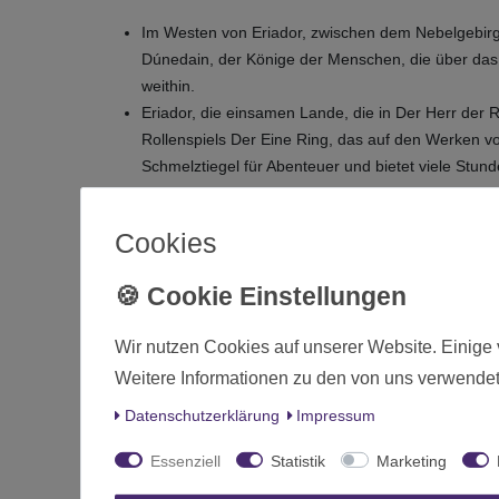
Im Westen von Eriador, zwischen dem Nebelgebirge
Dúnedain, der Könige der Menschen, die über das
weithin.
Eriador, die einsamen Lande, die in Der Herr der
Rollenspiels Der Eine Ring, das auf den Werken von
Schmelztiegel für Abenteuer und bietet viele Stun
Lieferumfang:
Cookies
Der Herr der Ringe Rollen­spiel 5E Ruinen von Eri
Zustand
Wir nutzen Cookies auf unserer Website. Einige 
Art.-ID
Weitere Informationen zu den von uns verwendet
Altersfreigabe
Daten­schutz­erklärung
Impressum
Hersteller
Essenziell
Statistik
Marketing
Herstellungsland