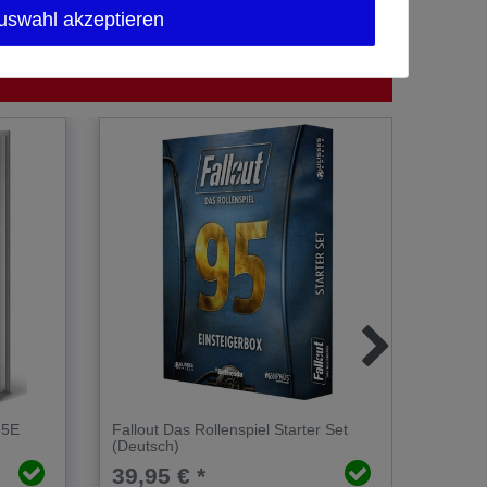
uswahl akzeptieren
 5E
Fallout Das Rollenspiel Starter Set
Der Her
(Deutsch)
Geschi
(Deuts
39,95 € *