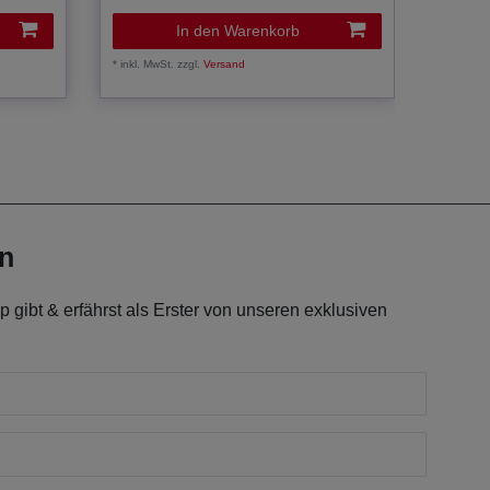
39,9
In den Warenkorb
*
inkl. MwSt.
zzgl.
Versand
*
inkl. Mw
en
 gibt & erfährst als Erster von unseren exklusiven