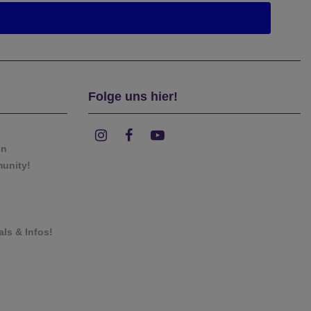
Folge uns hier!
on
munity!
als & Infos!