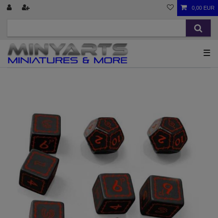
0,00 EUR
☰