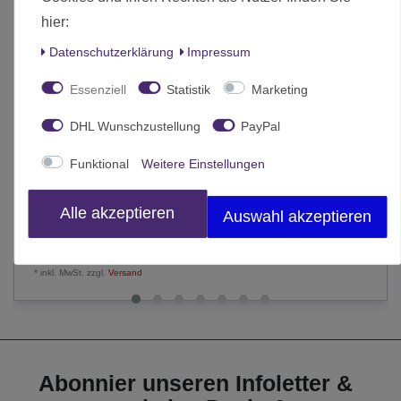
hier:
Daten­schutz­erklärung
Impressum
Essenziell
Statistik
Marketing
DHL Wunschzustellung
PayPal
Funktional
Weitere Einstellungen
Der Eine Ring Moria Durch die Türen von Durin (Deutsch)
49,95 € *
Alle akzeptieren
Auswahl akzeptieren
In den Warenkorb
*
inkl. MwSt.
zzgl.
Versand
Abonnier unseren Infoletter &