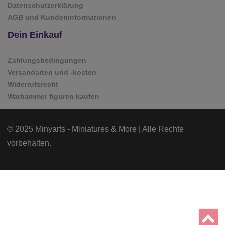
Datenschutzerklärung
AGB und Kundeninformationen
Dein Einkauf
Zahlungsbedingungen
Versandarten und -kosten
Widerrufsrecht
Warhammer figuren kaufen
© 2025 Minyarts - Miniatures & More | Alle Rechte
vorbehalten.