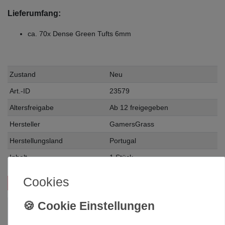
Lieferumfang:
ca. 70x Dense Green Tufts 6mm
Zustand
Neu
Art.-ID
23579
Altersfreigabe
Ab 12 freigegeben
Hersteller
GamersGrass
Herstellungsland
Portugal
Inhalt
1 Stück
Cookies
Das passt zu diesem Produkt:
-5%