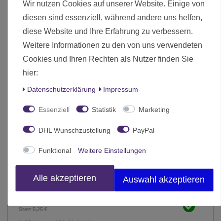
Wir nutzen Cookies auf unserer Website. Einige von
diesen sind essenziell, während andere uns helfen,
diese Website und Ihre Erfahrung zu verbessern.
Weitere Informationen zu den von uns verwendeten
Cookies und Ihren Rechten als Nutzer finden Sie
hier:
Daten­schutz­erklärung
Impressum
Essenziell
Statistik
Marketing
DHL Wunschzustellung
PayPal
Funktional
Weitere Einstellungen
Battlefields Basing Glue 50ml
Alle akzeptieren
Auswahl akzeptieren
5,00 € *
Statt 5,25 €