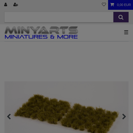
0,00 EUR
☰