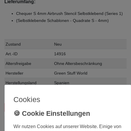
Lieferumfang:
Chequer S 4mm Airbrush Stencil Selbstklebend (Series 1)
(Selbstklebende Schablonen - Quadrate S - 4mm)
Zustand
Neu
Art.-ID
14916
Altersfreigabe
Ohne Altersbeschränkung
Hersteller
Green Stuff World
Herstellungsland
Spanien
Inhalt
1 Stück
Cookies
Das passt zu diesem Produkt:
Wir nutzen Cookies auf unserer Website. Einige von