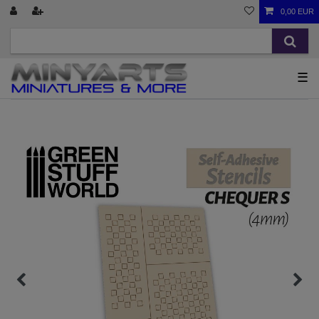
0,00 EUR
☰