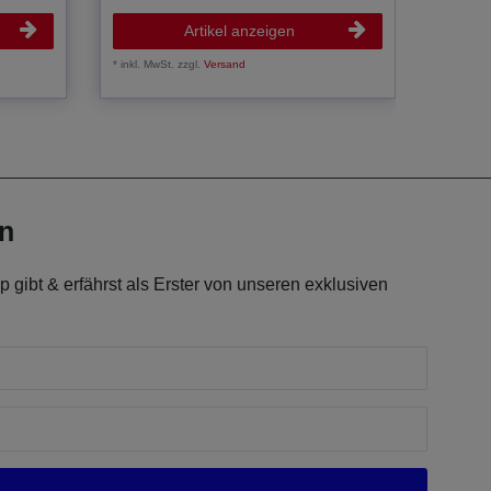
Artikel anzeigen
*
inkl. MwSt.
zzgl.
Versand
*
inkl. Mw
en
 gibt & erfährst als Erster von unseren exklusiven