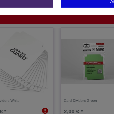
A
1 Stück
viders White
Card Dividers Green
€ *
2,00 € *