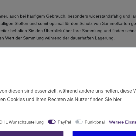
renner, auch bei häufigem Gebrauch, besonders widerstandsfähig und la
haltigen Stoffen und somit optimal für den Schutz von Sammelkarten ge
eiter behalten Sie den Überblick über Ihre Sammlung und finden schne
t den Wert der Sammlung wührend der dauerhaften Lagerung.
Neu
von diesen sind essenziell, während andere uns helfen, diese 
en Cookies und Ihren Rechten als Nutzer finden Sie hier:
1325
Ohne Altersbeschränkung
Ultimate Guard
DHL Wunschzustellung
PayPal
Funktional
Weitere Einst
Deutschland