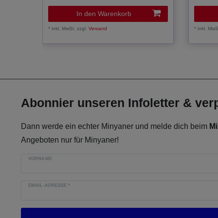
In den Warenkorb
*
inkl. MwSt.
zzgl.
Versand
*
inkl. MwS
Abonnier unseren Infoletter & ve
Dann werde ein echter Minyaner und melde dich beim
Mi
Angeboten nur für Minyaner!
VORNAME
EMAIL-ADRESSE
*