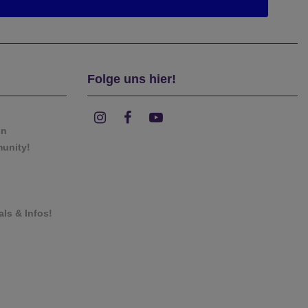
Folge uns hier!
on
munity!
als & Infos!