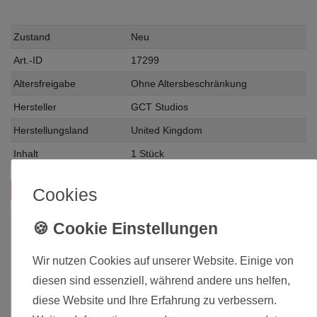
Zustand
Neu
Art.-ID
17299
Altersfreigabe
Ohne Altersbeschränkung
Hersteller
GCT Studios
Herstellungsland
United Kingdom
Inhalt
1 Stück
Cookies
Das passt zu diesem Produkt:
Wir nutzen Cookies auf unserer Website. Einige von
diesen sind essenziell, während andere uns helfen,
diese Website und Ihre Erfahrung zu verbessern.