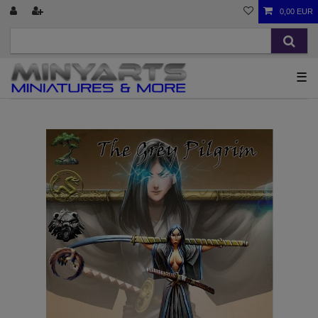
0,00 EUR
☰