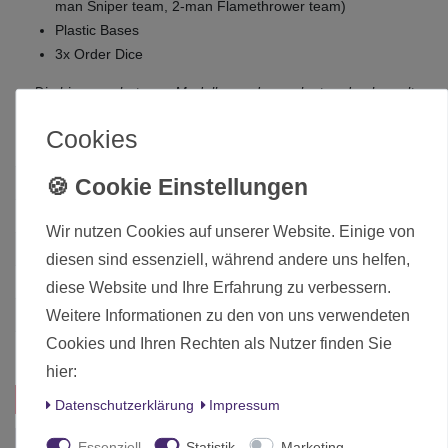
man Sniper team, 2-man Flamethrower team)
Plastic Bases
3x Order Dice
Die hier angebotenen Modelle werden zerlegt und unbemalt
ausgeliefert.
Cookies
Zustand
Neu
Art.-ID
19048
Wir nutzen Cookies auf unserer Website. Einige von
Altersfreigabe
Ohne Altersbeschränkung
diesen sind essenziell, während andere uns helfen,
Hersteller
Warlord Games
diese Website und Ihre Erfahrung zu verbessern.
Weitere Informationen zu den von uns verwendeten
Herstellungsland
United Kingdom
Cookies und Ihren Rechten als Nutzer finden Sie
Inhalt
1 Stück
hier:
Das passt zu diesem Produkt:
Daten­schutz­erklärung
Impressum
Essenziell
Statistik
Marketing