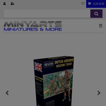
0,00 EUR
☰