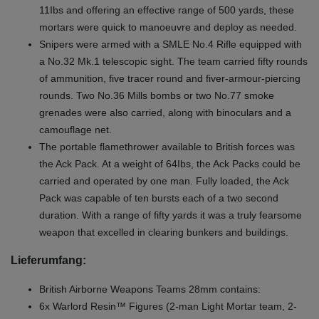
11Ibs and offering an effective range of 500 yards, these
mortars were quick to manoeuvre and deploy as needed.
Snipers were armed with a SMLE No.4 Rifle equipped with
a No.32 Mk.1 telescopic sight. The team carried fifty rounds
of ammunition, five tracer round and fiver-armour-piercing
rounds. Two No.36 Mills bombs or two No.77 smoke
grenades were also carried, along with binoculars and a
camouflage net.
The portable flamethrower available to British forces was
the Ack Pack. At a weight of 64Ibs, the Ack Packs could be
carried and operated by one man. Fully loaded, the Ack
Pack was capable of ten bursts each of a two second
duration. With a range of fifty yards it was a truly fearsome
weapon that excelled in clearing bunkers and buildings.
Lieferumfang:
British Airborne Weapons Teams 28mm contains:
6x Warlord Resin™ Figures (2-man Light Mortar team, 2-