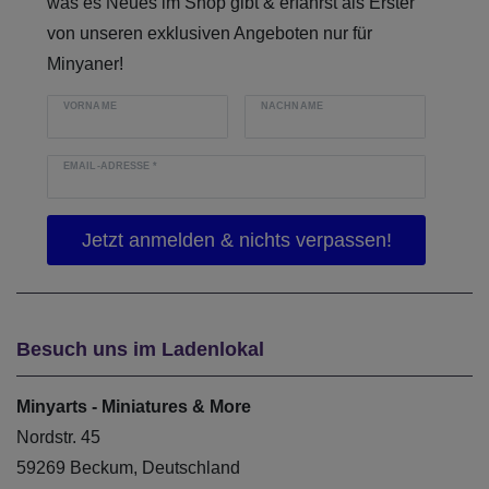
was es Neues im Shop gibt & erfährst als Erster
von unseren exklusiven Angeboten nur für
Minyaner!
VORNAME
NACHNAME
EMAIL-ADRESSE
*
Besuch uns im Ladenlokal
Minyarts - Miniatures & More
Nordstr. 45
59269 Beckum, Deutschland