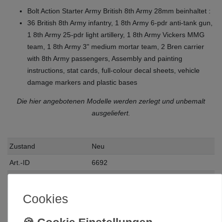
Bolt Action Starter Army British 8th Army 28mm beinhaltet :
36 British 8th Army infantry, 1 8th Army 6-pdr anti-tank gun,
1 8th Army 25-pdr light artillery, 1 8th Army Vickers MMG
team, 1 8th Army 3" medium mortar team, 2 Bren carrier
with 8th Army passengers, Assembly and painting
instructions, stat cards, full-colour decal sheets, vehicle
damage markers and plastic bases
Die hier angebotenen Modelle werden zerlegt und unbemalt
ausgeliefert.
Zustand
Neu
Art.-ID
6692
Altersfreigabe
Ohne Altersbeschränkung
Hersteller
Warlord Games
Cookies
Herstellungsland
United Kingdom