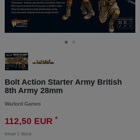
Bolt Action Starter Army British
8th Army 28mm
Warlord Games
*
112,50 EUR
Inhalt
1
Stück