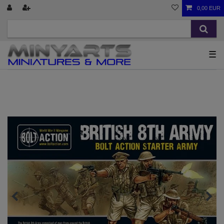
0,00 EUR
☰