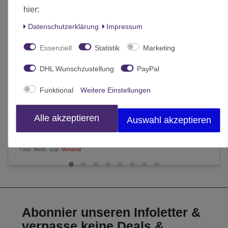
hier:
Daten­schutz­erklärung
Impressum
Essenziell
Statistik
Marketing
DHL Wunschzustellung
PayPal
Funktional
Weitere Einstellungen
Blue Lock 26 (Deutsch)
8,50 € *
Alle akzeptieren
Auswahl akzeptieren
In den Warenkorb
*
inkl. MwSt.
zzgl.
Versand
Abonnier unseren Infoletter &
verpasse keine Deals &