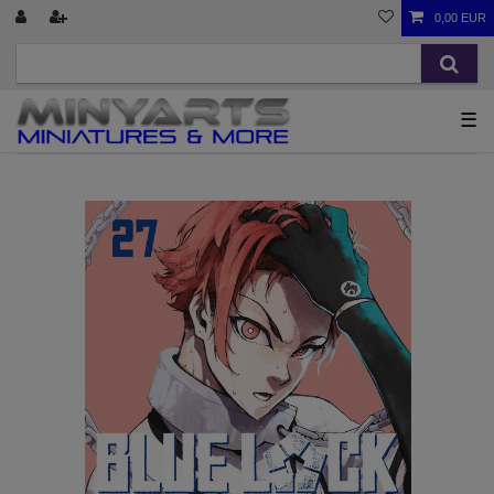
0,00 EUR
☰