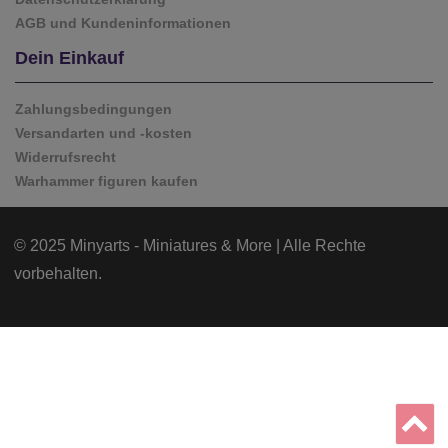
AGB und Kundeninformationen
Dein Einkauf
Zahlungsbedingungen
Versandarten und -kosten
Widerrufsrecht
Warhammer figuren kaufen
© 2025 Minyarts - Miniatures & More | Alle Rechte
vorbehalten.