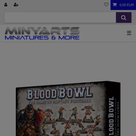
0,00 EUR
☰