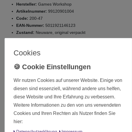
Hersteller:
Games Workshop
Artikelnummer:
99120901004
Code:
200-47
EAN-Nummer:
5011921146123
Zustand:
Neuware, original verpackt
Die hier angebotenen Modelle werden zerlegt und
Cookies
unbemalt ausgeliefert.
Zustand
Neu
Wir nutzen Cookies auf unserer Website. Einige von
Art.-ID
6015
diesen sind essenziell, während andere uns helfen,
Altersfreigabe
Ohne Altersbeschränkung
diese Website und Ihre Erfahrung zu verbessern.
Weitere Informationen zu den von uns verwendeten
Hersteller
Games Workshop
Cookies und Ihren Rechten als Nutzer finden Sie
Herstellungsland
United Kingdom
hier:
Inhalt
1 Stück
Daten­schutz­erklärung
Impressum