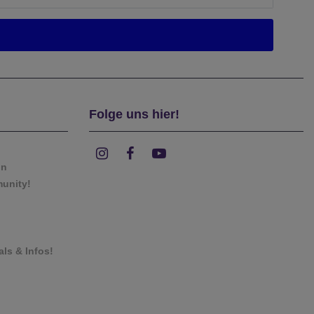
Folge uns hier!
on
munity!
als & Infos!