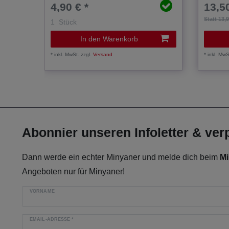
4,90 € *
13,50
Statt 13,
1
Stück
In den Warenkorb
*
inkl. MwSt.
zzgl.
Versand
*
inkl. MwS
Abonnier unseren Infoletter & ve
Dann werde ein echter Minyaner und melde dich beim
Mi
Angeboten nur für Minyaner!
VORNAME
EMAIL-ADRESSE
*