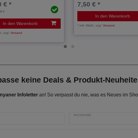
 € *
7,50 € *
99 €
In den Warenkorb
In den Warenkorb
*
inkl. MwSt.
zzgl.
Versand
t.
zzgl.
Versand
rpasse keine Deals & Produkt-Neuheit
nyaner Infoletter
an! So verpasst du nie, was es Neues im Shop
NACHNAME