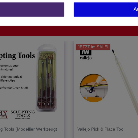
Spanien
A
1 Stück
JETZT im SALE!
ng Tools (Modellier Werkzeug)
Vallejo Pick & Place Tool