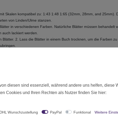
ätter mit Skalen kompatibel zu: 1:43 1:48 1:65 (32mm, 28mm, and 25mm)
 Arten von Linden/Ulme stanzen.
ätter in verschiedenen Farben. Natürliche Blätter müssen behandelt we
 auch lackiert werden.
lätter. 2. Lass die Blätter in einem Buch trocknen, um die Farben zu h
ubringen.
Neu
von diesen sind essenziell, während andere uns helfen, diese 
en Cookies und Ihren Rechten als Nutzer finden Sie hier:
18766
Ohne Altersbeschränkung
Green Stuff World
DHL Wunschzustellung
PayPal
Funktional
Weitere Einst