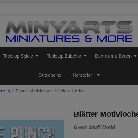
Tabletop Spiele
Tabletop Zubehör
Bemalen & Bauen
Gutscheine
- Hersteller -
kzeug
Blätter Motivlocher Hellblau (Linde)
Blätter Motivloch
Green Stuff World