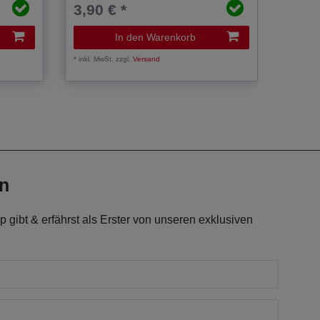
3,90 € *
1,50
In den Warenkorb
*
inkl. MwSt.
zzgl.
Versand
*
inkl. Mw
en
 gibt & erfährst als Erster von unseren exklusiven