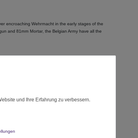
 ever encroaching Wehrmacht in the early stages of the
gun and 81mm Mortar, the Belgian Army have all the
t.
Website und Ihre Erfahrung zu verbessern.
ellungen