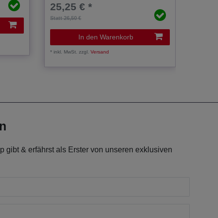
25,25 € *
25,0
Statt 26,50 €
In den Warenkorb
*
inkl. Mw
*
inkl. MwSt.
zzgl.
Versand
en
 gibt & erfährst als Erster von unseren exklusiven