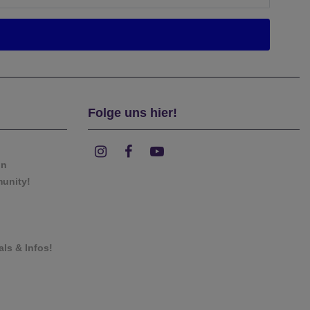
Folge uns hier!
on
munity!
als & Infos!