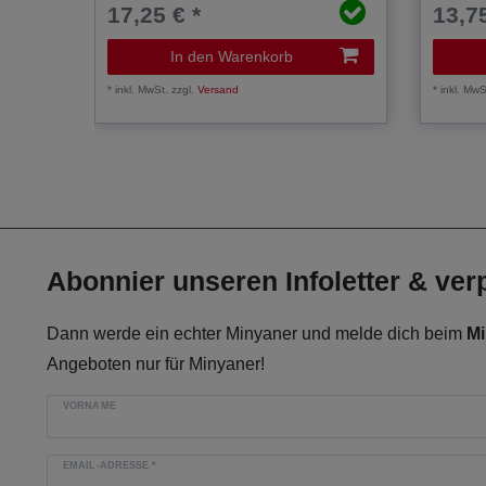
17,25 € *
13,75
In den Warenkorb
*
inkl. MwSt.
zzgl.
Versand
*
inkl. MwS
Abonnier unseren Infoletter & ve
Dann werde ein echter Minyaner und melde dich beim
Mi
Angeboten nur für Minyaner!
VORNAME
EMAIL-ADRESSE
*