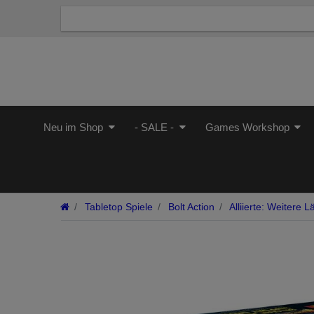
Neu im Shop
- SALE -
Games Workshop
Tabletop Spiele
Bolt Action
Alliierte: Weitere L