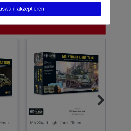
uswahl akzeptieren
 28mm
M5 Stuart Light Tank 28mm
Polish
28mm