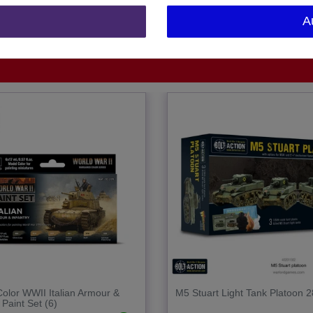
United Kingdom
A
1 Stück
olor WWII Italian Armour &
M5 Stuart Light Tank Platoon
 Paint Set (6)