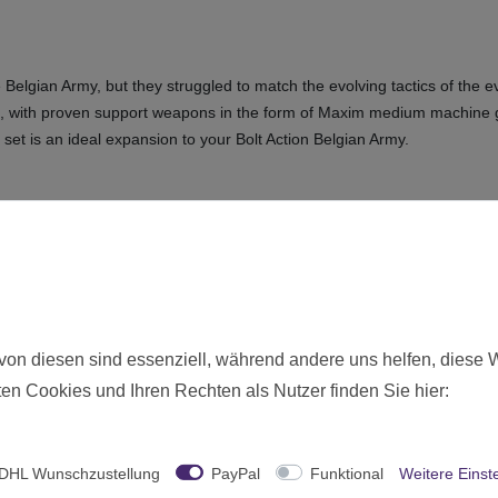
e Belgian Army, but they struggled to match the evolving tactics of the
s, with proven support weapons in the form of Maxim medium machine 
x set is an ideal expansion to your Bolt Action Belgian Army.
)
dium Mortar Team, 1 MMG Team, Bases)
ie hier angebotenen Modelle werden zerlegt und unbemalt ausgeliefer
Neu
von diesen sind essenziell, während andere uns helfen, diese 
en Cookies und Ihren Rechten als Nutzer finden Sie hier:
15606
Ohne Altersbeschränkung
Warlord Games
DHL Wunschzustellung
PayPal
Funktional
Weitere Einst