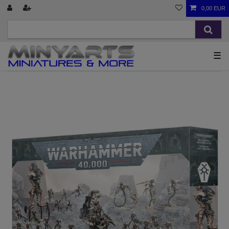
0,00 EUR
☰