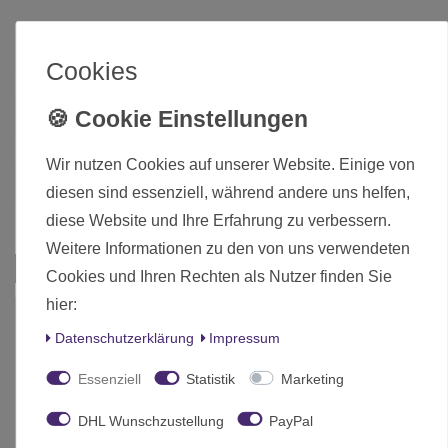
Zustand
Neu
Cookies
Art.-ID
26433
Altersfreigabe
Ab 12 freigegeben
Hersteller
Games Workshop
Wir nutzen Cookies auf unserer Website. Einige von
Herstellungsland
United Kingdom
diesen sind essenziell, während andere uns helfen,
Inhalt
1 Stück
diese Website und Ihre Erfahrung zu verbessern.
Weitere Informationen zu den von uns verwendeten
Das passt zu diesem Produkt:
Cookies und Ihren Rechten als Nutzer finden Sie
hier:
-10%
Daten­schutz­erklärung
Impressum
Essenziell
Statistik
Marketing
DHL Wunschzustellung
PayPal