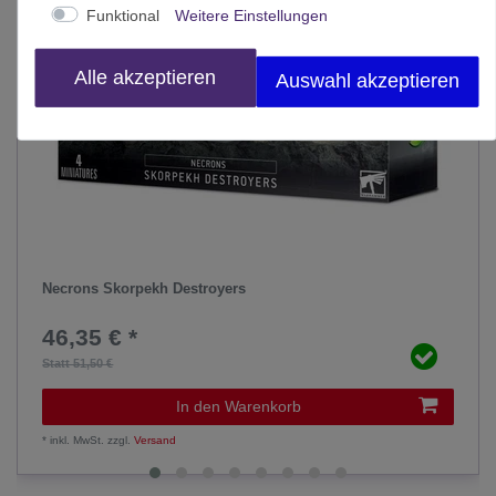
Funktional
Weitere Einstellungen
Alle akzeptieren
Auswahl akzeptieren
Necrons Skorpekh Destroyers
46,35 € *
Statt 51,50 €
In den Warenkorb
*
inkl. MwSt.
zzgl.
Versand