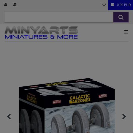
0,00 EUR
☰