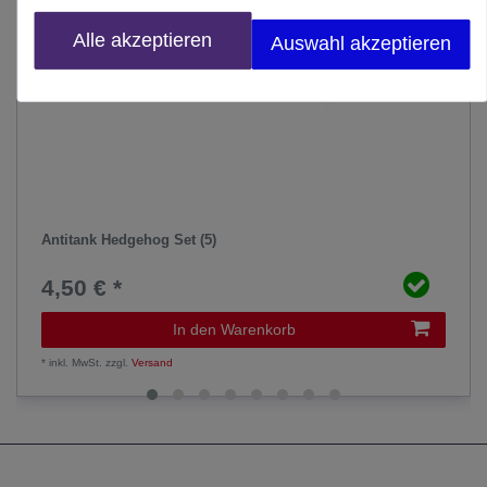
Alle akzeptieren
Auswahl akzeptieren
Antitank Hedgehog Set (5)
4,50 € *
In den Warenkorb
*
inkl. MwSt.
zzgl.
Versand