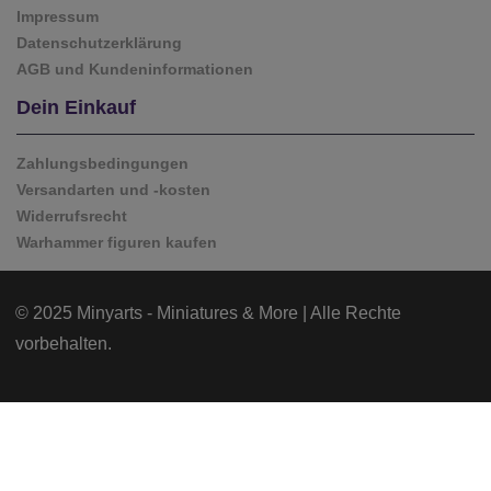
Impressum
Datenschutzerklärung
AGB und Kundeninformationen
Dein Einkauf
Zahlungsbedingungen
Versandarten und -kosten
Widerrufsrecht
Warhammer figuren kaufen
© 2025 Minyarts - Miniatures & More | Alle Rechte
vorbehalten.