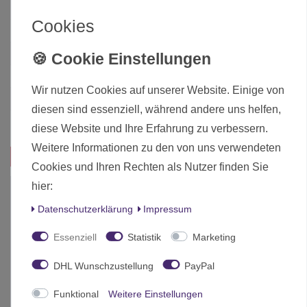
Zustand
Neu
Cookies
Art.-ID
26336
Altersfreigabe
Ab 12 freigegeben
Hersteller
Gale Force Nine
Wir nutzen Cookies auf unserer Website. Einige von
Herstellungsland
China
diesen sind essenziell, während andere uns helfen,
Inhalt
1 Stück
diese Website und Ihre Erfahrung zu verbessern.
Weitere Informationen zu den von uns verwendeten
Das passt zu diesem Produkt:
Cookies und Ihren Rechten als Nutzer finden Sie
hier:
Daten­schutz­erklärung
Impressum
Essenziell
Statistik
Marketing
DHL Wunschzustellung
PayPal
Funktional
Weitere Einstellungen