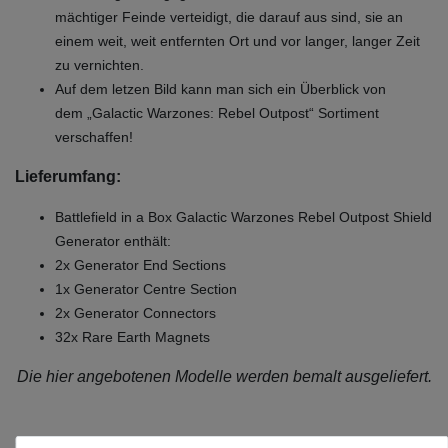
mächtiger Feinde verteidigt, die darauf aus sind, sie an
einem weit, weit entfernten Ort und vor langer, langer Zeit
zu vernichten.
Auf dem letzen Bild kann man sich ein Überblick von
dem „Galactic Warzones: Rebel Outpost“ Sortiment
verschaffen!
Lieferumfang:
Battlefield in a Box Galactic Warzones Rebel Outpost Shield
Generator enthält:
2x Generator End Sections
1x Generator Centre Section
2x Generator Connectors
32x Rare Earth Magnets
Die hier angebotenen Modelle werden bemalt ausgeliefert.