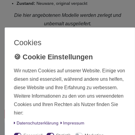
Zustand:
Neuware, original verpackt
Die hier angebotenen Modelle werden zerlegt und
unbemalt ausgeliefert.
Cookies
Zustand
Neu
Art.-ID
26430
Altersfreigabe
Ab 12 freigegeben
Wir nutzen Cookies auf unserer Website. Einige von
Hersteller
Games Workshop
diesen sind essenziell, während andere uns helfen,
diese Website und Ihre Erfahrung zu verbessern.
Herstellungsland
United Kingdom
Weitere Informationen zu den von uns verwendeten
Inhalt
1 Stück
Cookies und Ihren Rechten als Nutzer finden Sie
hier:
Das passt zu diesem Produkt:
Daten­schutz­erklärung
Impressum
-10%