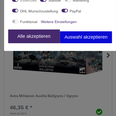
Essenziell
Statistik
Marketing
DHL Wunschzustellung
PayPal
Funktional
Weitere Einstellungen
Alle akzeptieren
Auswahl akzeptieren
Astra Militarum Auxilla Bullgryns / Ogryns
46,35 € *
Statt 51,50 €