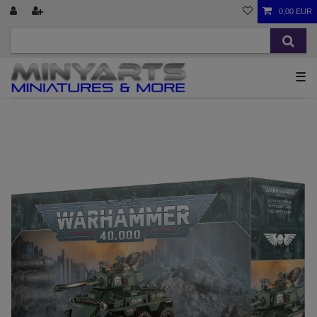
0,00 EUR
☰