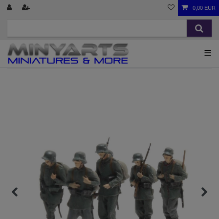
0,00 EUR
☰