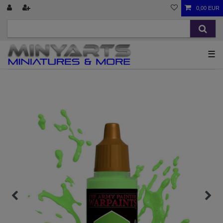
0,00 EUR
☰