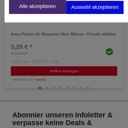
Alle akzeptieren
Auswahl akzeptieren
Army Painter Air Warpaints 18ml AWxxxx - Einzeln wählbar
3,25 € *
Statt 3,49 €
0.018
Liter
| 162,50 € / Liter
Artikel anzeigen
*
inkl. MwSt.
zzgl.
Versand
Abonnier unseren Infoletter &
verpasse keine Deals &