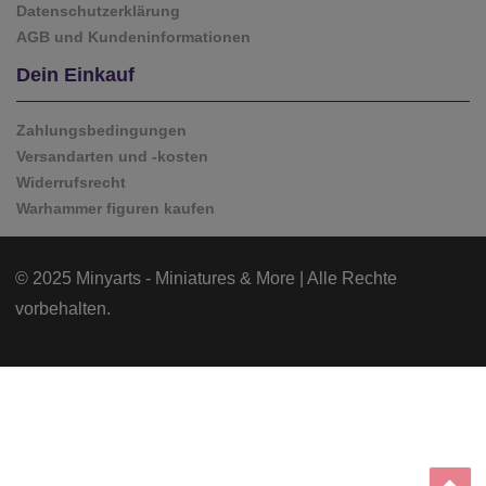
Datenschutzerklärung
AGB und Kundeninformationen
Dein Einkauf
Zahlungsbedingungen
Versandarten und -kosten
Widerrufsrecht
Warhammer figuren kaufen
© 2025 Minyarts - Miniatures & More | Alle Rechte
vorbehalten.