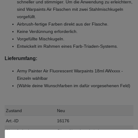
schneller und stimmiger. Um die Anwendung zu erleichtern,
sind Warpaints Air Flaschen mit zwei Stahlmischkugeln
vorgefüllt.
Airbrush-fertige Farben direkt aus der Flasche.
Keine Verdünnung erforderlich.
Vorgefüllte Mischkugeln.
Entwickelt im Rahmen eines Farb-Triaden-Systems.
Lieferumfang:
Army Painter Air Fluorescent Warpaints 18ml AWxxxx -
Einzeln wählbar
(Wähle deine Wunschfarben im dafür vorgesehenen Feld)
Zustand
Neu
Art.-ID
16176
Altersfreigabe
Ohne Altersbeschränkung