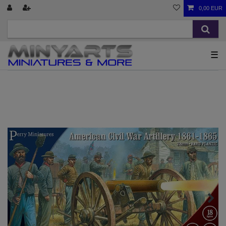
0,00 EUR
☰