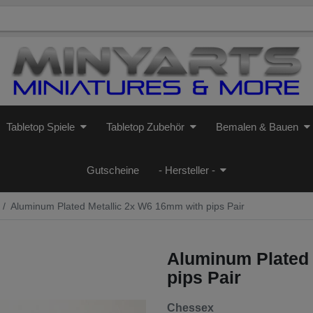
Tabletop Spiele
Tabletop Zubehör
Bemalen & Bauen
Gutscheine
- Hersteller -
Aluminum Plated Metallic 2x W6 16mm with pips Pair
Aluminum Plated 
pips Pair
Chessex