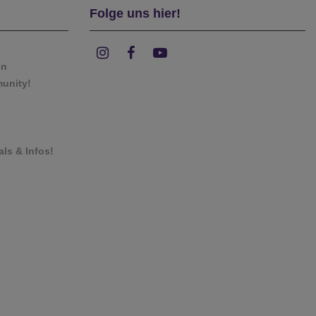
Folge uns hier!
on
munity!
als & Infos!