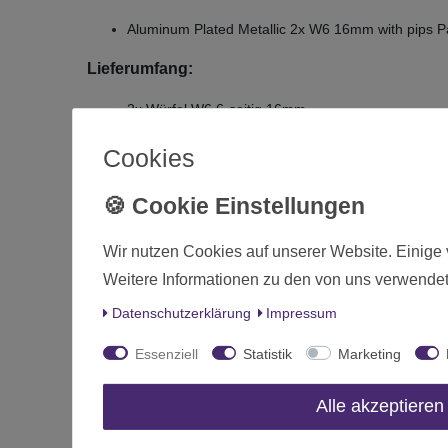
Aluminum Plated Metallic 2x W6 16mm with pips P
Lieferumfang:
2x Würfel W6 6-seitig 16mm
Lieferung erfolgt in einer kleinen Kunststoffbox
Cookies
Zustand
Art.-ID
Wir nutzen Cookies auf unserer Website. Einige 
Altersfreigabe
Weitere Informationen zu den von uns verwendet
Hersteller
Daten­schutz­erklärung
Impressum
Herstellungsland
Essenziell
Statistik
Marketing
Inhalt
Alle akzeptieren
Das passt zu diesem Produkt: