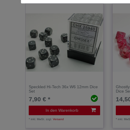
Speckled Hi-Tech 36x W6 12mm Dice
Ghostly
Set
Dice Se
7,90 € *
14,50
In den Warenkorb
*
inkl. MwSt.
zzgl.
Versand
*
inkl. MwS