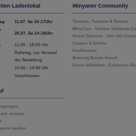
iten Ladenlokal
Minyaner Community
Termine, Turniere & Events
tag
11.07. Sa 10-17Uhr
MinyCon - Unsere Tabletop-C
b
25.07. Sa 14-18Uhr
Unser Discord - Join the Com
Creator & Artists
g
11:00 - 18:00 Uhr
Kaufberater
Ruhetag, nur Versand
Burning Brush-Award
der Bestellung
Unser Infoletter - Exklusive De
10:00 - 14:00 Uhr
Geschlossen
uf
ingungen
und -kosten
t
guren kaufen