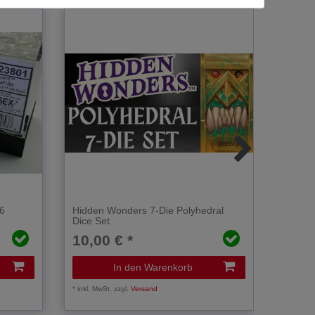
W6
Hidden Wonders 7-Die Polyhedral
Speckl
Dice Set
Set
10,00 € *
8,00
In den Warenkorb
*
inkl. MwSt.
zzgl.
Versand
*
inkl. Mw