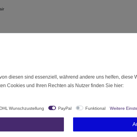
air
Neu
10343
von diesen sind essenziell, während andere uns helfen, diese 
Ohne Altersbeschränkung
en Cookies und Ihren Rechten als Nutzer finden Sie hier:
Chessex
Deutschland
DHL Wunschzustellung
PayPal
Funktional
Weitere Einst
1 Stück
A