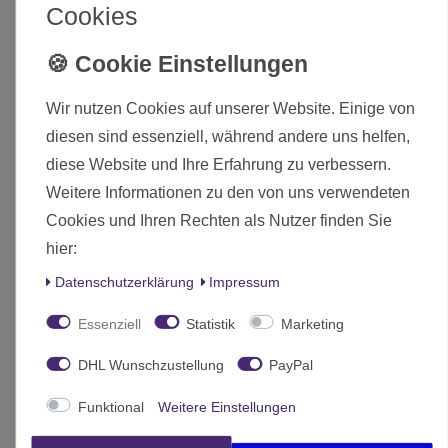
Lage, jede mögliche Situation, die auf dem Schlachtfeld
Cookies
auftritt, sofort zu analysieren, und ist absolut
kompromisslos, wenn es darum geht, den Feind im Kampf
zu besiegen. Er ist der wahre Krieger/Stratege, den ALEPH
braucht, um die EI zu vernichten.
Wir nutzen Cookies auf unserer Website. Einige von
diesen sind essenziell, während andere uns helfen,
Lieferumfang:
diese Website und Ihre Erfahrung zu verbessern.
1 ALEPH Hektor, Homerid Champion (Schwerer Pistole,
Weitere Informationen zu den von uns verwendeten
EXP-NK)
Cookies und Ihren Rechten als Nutzer finden Sie
1 Tinbot A
hier:
Die hier angebotenen Modelle werden zerlegt und unbemalt
Daten­schutz­erklärung
Impressum
ausgeliefert.
Essenziell
Statistik
Marketing
Zustand
Neu
DHL Wunschzustellung
PayPal
Art.-ID
5718
Funktional
Weitere Einstellungen
Altersfreigabe
Ohne Altersbeschränkung