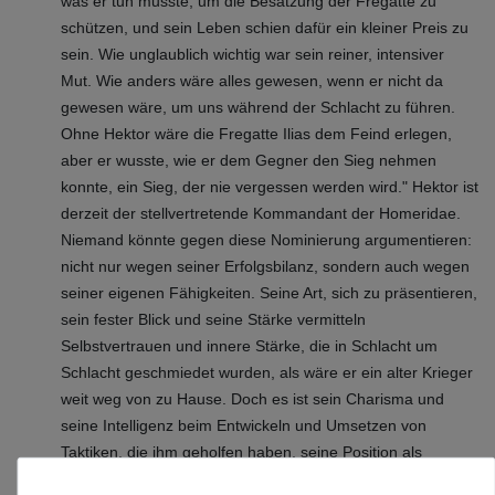
was er tun musste, um die Besatzung der Fregatte zu
schützen, und sein Leben schien dafür ein kleiner Preis zu
sein. Wie unglaublich wichtig war sein reiner, intensiver
Mut. Wie anders wäre alles gewesen, wenn er nicht da
gewesen wäre, um uns während der Schlacht zu führen.
Ohne Hektor wäre die Fregatte Ilias dem Feind erlegen,
aber er wusste, wie er dem Gegner den Sieg nehmen
konnte, ein Sieg, der nie vergessen werden wird." Hektor ist
derzeit der stellvertretende Kommandant der Homeridae.
Niemand könnte gegen diese Nominierung argumentieren:
nicht nur wegen seiner Erfolgsbilanz, sondern auch wegen
seiner eigenen Fähigkeiten. Seine Art, sich zu präsentieren,
sein fester Blick und seine Stärke vermitteln
Selbstvertrauen und innere Stärke, die in Schlacht um
Schlacht geschmiedet wurden, als wäre er ein alter Krieger
weit weg von zu Hause. Doch es ist sein Charisma und
seine Intelligenz beim Entwickeln und Umsetzen von
Taktiken, die ihm geholfen haben, seine Position als
Anführer der Steel Phalanx zu erlangen. Hektor ist in der