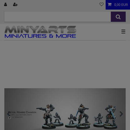
0,00 EUR
☰