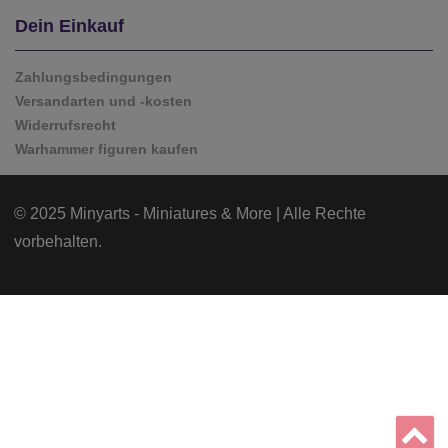
Dein Einkauf
Zahlungsbedingungen
Versandarten und -kosten
Widerrufsrecht
Warhammer figuren kaufen
© 2025 Minyarts - Miniatures & More | Alle Rechte
vorbehalten.