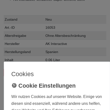
Zustand
Neu
Art.-ID
16053
Altersfreigabe
Ohne Altersbeschränkung
Hersteller
AK Interactive
Herstellungsland
Spanien
Inhalt
0.06 Liter
Cookies
Das passt zu diesem Produkt:
Wir nutzen Cookies auf unserer Website. Einige von
diesen sind essenziell, während andere uns helfen,