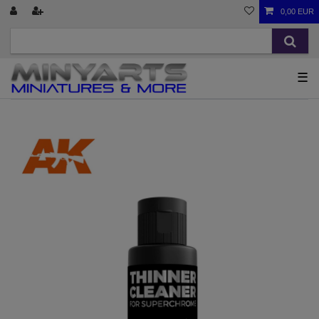
0,00 EUR
☰