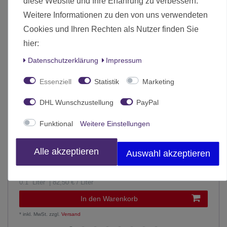
diese Website und Ihre Erfahrung zu verbessern.
Weitere Informationen zu den von uns verwendeten
Cookies und Ihren Rechten als Nutzer finden Sie
hier:
Daten­schutz­erklärung
Impressum
Essenziell
Statistik
Marketing
DHL Wunschzustellung
PayPal
Funktional
Weitere Einstellungen
AK Interactive White Primer 100ml
Alle akzeptieren
Auswahl akzeptieren
8,25 € *
0.1
Liter
| 82,50 € / Liter
In den Warenkorb
*
inkl. MwSt.
zzgl.
Versand