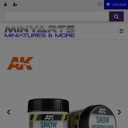
0,00 EUR
☰