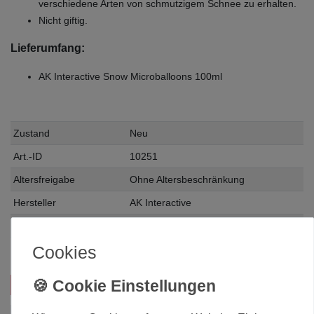
verschiedene Arten von schmutzigem Schnee zu erhalten.
Nicht giftig.
Lieferumfang:
AK Interactive Snow Microballoons 100ml
Zustand
Neu
Art.-ID
10251
Altersfreigabe
Ohne Altersbeschränkung
Hersteller
AK Interactive
Herstellungsland
Deutschland
Cookies
Inhalt
0.1 Liter
Das passt zu diesem Produkt: