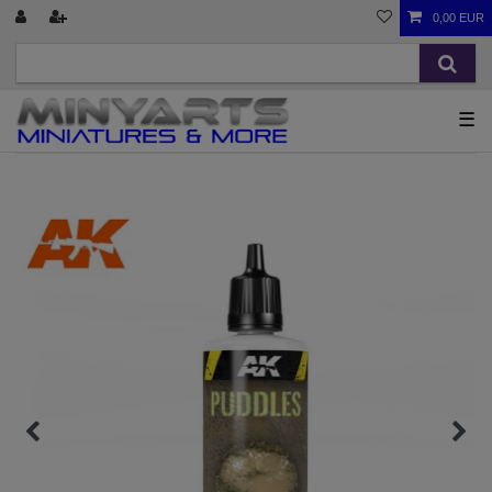
0,00 EUR
☰