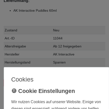
Lieferumfang:
AK Interactive Puddles 60ml
Zustand
Neu
Art.-ID
11044
Altersfreigabe
Ab 12 freigegeben
Hersteller
AK Interactive
Herstellungsland
Spanien
Inhalt
0.06 Liter
Cookies
Das passt zu diesem Produkt:
Wir nutzen Cookies auf unserer Website. Einige von
diesen sind essenziell, während andere uns helfen,