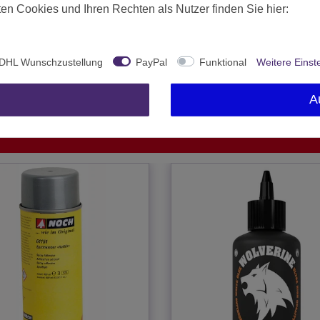
26320
en Cookies und Ihren Rechten als Nutzer finden Sie hier:
Ab 12 freigegeben
AK Interactive
DHL Wunschzustellung
PayPal
Funktional
Weitere Einst
Spanien
0.02 Kilogramm
A