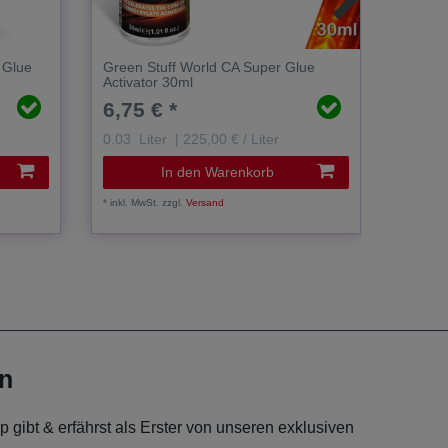
. Glue
Green Stuff World CA Super Glue
Faller 
Activator 30ml
6,75 € *
6,50
0.03
Liter
| 225,00 € / Liter
0.025
Kilog
In den Warenkorb
*
inkl. MwSt.
zzgl.
Versand
*
inkl. Mw
en
 gibt & erfährst als Erster von unseren exklusiven