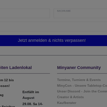
NACHNAME
iten Ladenlokal
Minyaner Community
Termine, Turniere & Events
m 12 bis
MinyCon - Unsere Tabletop-C
ossen!
Unser Discord - Join the Com
Entfällt im
tag
Creator & Artists
August
Kaufberater
29.08. Sa 14-
 Spieltag