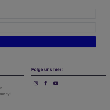
Folge uns hier!
on
munity!