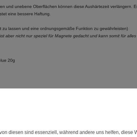
ten und unebene Oberflächen können diese Aushärtezeit verlängern. E
stet eine bessere Haftung.
uft zu lassen und eine ordnungsgemäße Funktion zu gewährleisten)
 ist aber nicht nur speziel für Magnete gedacht und kann somit für all
Glue 20g
Neu
von diesen sind essenziell, während andere uns helfen, diese 