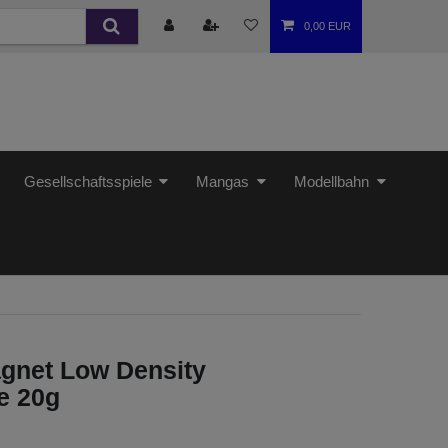
0,00 EUR
Gesellschaftsspiele
Mangas
Modellbahn
agnet Low Density
e 20g