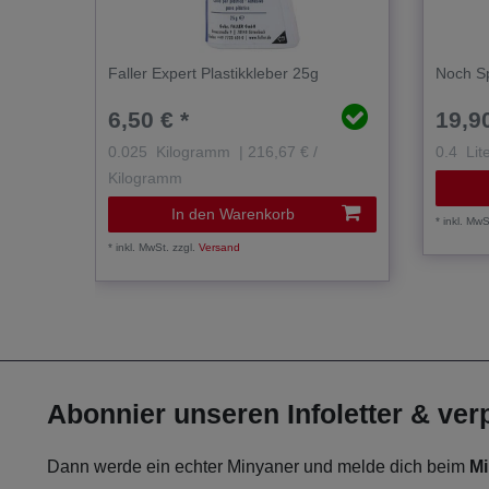
Faller Expert Plastikkleber 25g
Noch Sp
6,50 € *
19,90
0.025
Kilogramm
| 216,67 € /
0.4
Lit
Kilogramm
In den Warenkorb
*
inkl. MwS
*
inkl. MwSt.
zzgl.
Versand
Abonnier unseren Infoletter & ve
Dann werde ein echter Minyaner und melde dich beim
Mi