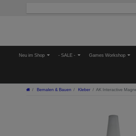
Neu im Shop
- SALE -
Games Workshop
Bemalen & Bauen
Kleber
AK Interactive Magn