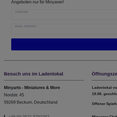
Angeboten nur für Minyaner!
VORNAME
EMAIL-ADRESSE
*
Besuch uns im Ladenlokal
Öffnungsze
Minyarts - Miniatures & More
Ladenlokal vo
19.08. geschl
Nordstr. 45
59269 Beckum, Deutschland
Offener Spiel
+49 (0) 2521 8791087
Minyaner Club