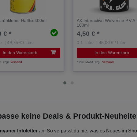
rühkleber Haftfix 400ml
AK Interactive Wolverine P.V.A
100ml
 € *
4,50 € *
er
| 49,75 € / Liter
0.1
Liter
| 45,00 € / Liter
In den Warenkorb
In den Warenkorb
t.
zzgl.
Versand
*
inkl. MwSt.
zzgl.
Versand
rpasse keine Deals & Produkt-Neuheit
nyaner Infoletter
an! So verpasst du nie, was es Neues im Shop