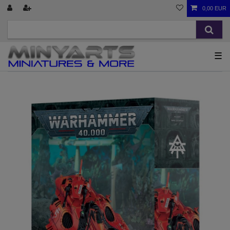
0,00 EUR
☰