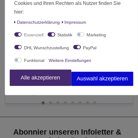
Cookies und Ihren Rechten als Nutzer finden Sie
hier:
Daten­schutz­erklärung
Impressum
Essenziell
Statistik
Marketing
DHL Wunschzustellung
PayPal
Aeldari The Avatar of Khaine
Funktional
Weitere Einstellungen
81,00 € *
Statt 90,00 €
Alle akzeptieren
Auswahl akzeptieren
In den Warenkorb
*
inkl. MwSt.
zzgl.
Versand
Abonnier unseren Infoletter &