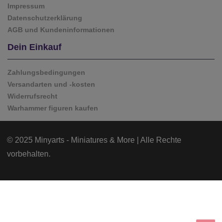
Impressum
Datenschutzerklärung
AGB und Kundeninformationen
Dein Einkauf
Zahlungsbedingungen
Versandarten und -kosten
Widerrufsrecht
Warhammer figuren kaufen
© 2025 Minyarts - Miniatures & More | Alle Rechte
vorbehalten.