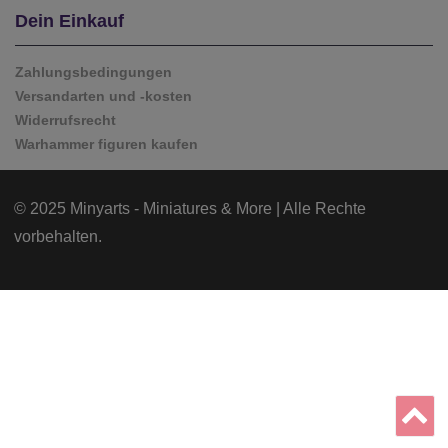
Dein Einkauf
Zahlungsbedingungen
Versandarten und -kosten
Widerrufsrecht
Warhammer figuren kaufen
© 2025 Minyarts - Miniatures & More | Alle Rechte
vorbehalten.