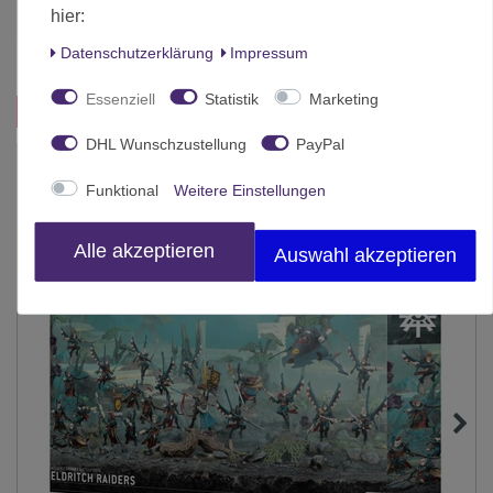
hier:
Herstellungsland
United Kingdom
Daten­schutz­erklärung
Impressum
Inhalt
1 Stück
Essenziell
Statistik
Marketing
Das passt zu diesem Produkt:
DHL Wunschzustellung
PayPal
-28%
Funktional
Weitere Einstellungen
Alle akzeptieren
Auswahl akzeptieren