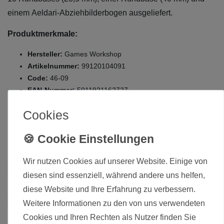
einem Aeldari-Abziehbilderbogen ausgeliefert.
Produktmerkmale:
Hersteller:
Games Workshop
Artikelnummer:
99120104091
Code:
46-09
EAN-Nummer:
5011921162727
Zustand:
Neuware, original verpackt
Cookies
Die hier angebotenen Modelle werden zerlegt und unbemalt
ausgeliefert.
Wir nutzen Cookies auf unserer Website. Einige von
Zustand
Neu
diesen sind essenziell, während andere uns helfen,
Art.-ID
16019
diese Website und Ihre Erfahrung zu verbessern.
Altersfreigabe
Ohne Altersbeschränkung
Weitere Informationen zu den von uns verwendeten
Hersteller
Games Workshop
Cookies und Ihren Rechten als Nutzer finden Sie