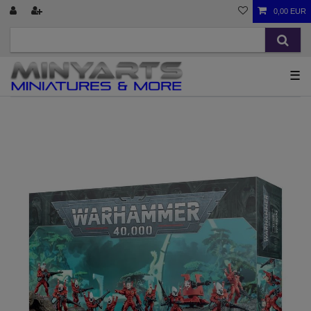
0,00 EUR
☰