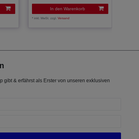
In den Warenkorb
*
inkl. MwSt.
zzgl.
Versand
*
inkl. Mw
en
 gibt & erfährst als Erster von unseren exklusiven