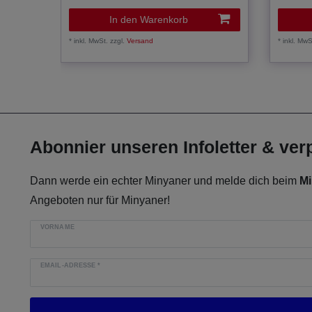
In den Warenkorb
*
inkl. MwSt.
zzgl.
Versand
*
inkl. MwS
Abonnier unseren Infoletter & ve
Dann werde ein echter Minyaner und melde dich beim
Mi
Angeboten nur für Minyaner!
VORNAME
EMAIL-ADRESSE
*