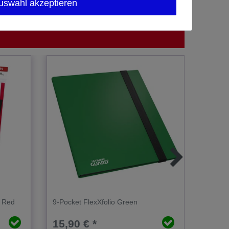
uswahl akzeptieren
g Red
9-Pocket FlexXfolio Green
9-Pock
15,90 € *
15,9