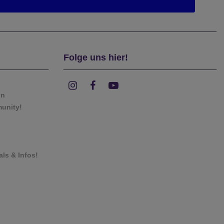
Folge uns hier!
on
munity!
als & Infos!