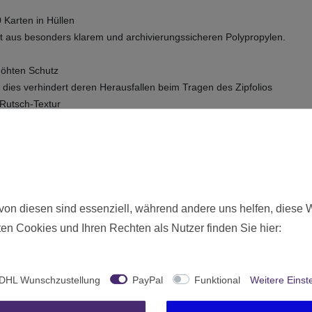
 Karten in Hüllen
t aus besonders klarem und archivierungssicheren Polypropylen.
höhten Schutz
, dies verhindert deren Herausfallen beim Tragen des Zipfolios
-Rutsch-Textur
Hüllen)
Neu
von diesen sind essenziell, während andere uns helfen, diese 
en Cookies und Ihren Rechten als Nutzer finden Sie hier:
1266
Ohne Altersbeschränkung
Ultimate Guard
DHL Wunschzustellung
PayPal
Funktional
Weitere Einst
Deutschland