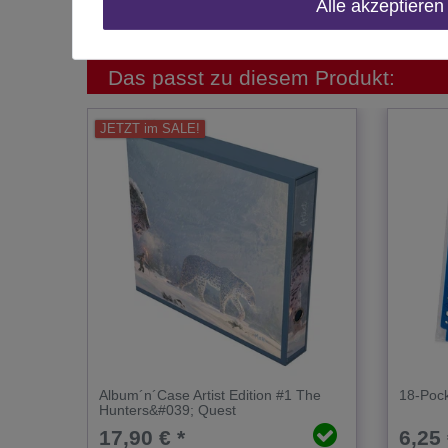
Alle akzeptieren
Inhalt
Das passt zu diesem Produkt:
JETZT im SALE!
Album´n´Case Artist Edition #1 The
18-Pock
Hunters&#039; Quest
17,90 € *
6,25 