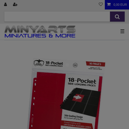
0,00 EUR
☰